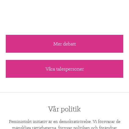
Mer debatt
Våra talespersoner
Vår politik
Feministiskt initiativ är en demokratirörelse. Vi försvarar de
mänskliga rättigheterna, förnyar politiken och förändrar