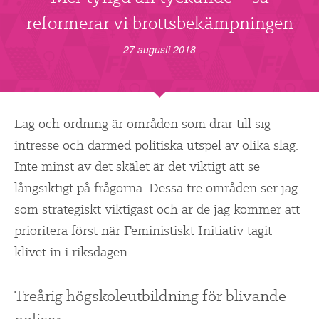
▼
OM FI
reformerar vi brottsbekämpningen
▼
FÖR MEDLEMMAR
27 augusti 2018
NYHETER
Lag och ordning är områden som drar till sig
SÖK
intresse och därmed politiska utspel av olika slag.
Inte minst av det skälet är det viktigt att se
långsiktigt på frågorna. Dessa tre områden ser jag
som strategiskt viktigast och är de jag kommer att
prioritera först när Feministiskt Initiativ tagit
klivet in i riksdagen.
Treårig högskoleutbildning för blivande
poliser