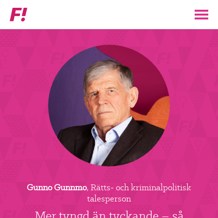
Feministiskt
initiativ
▼
VÅR POLITIK
STÖD F!
BLI MEDLEM
▼
ENGAGERA DIG I F!
ENAD RÖST
Gunno Gunnmo
, Rätts- och kriminalpolitisk
PARTILEDARE
talesperson
Mer tyngd än tyckande – så