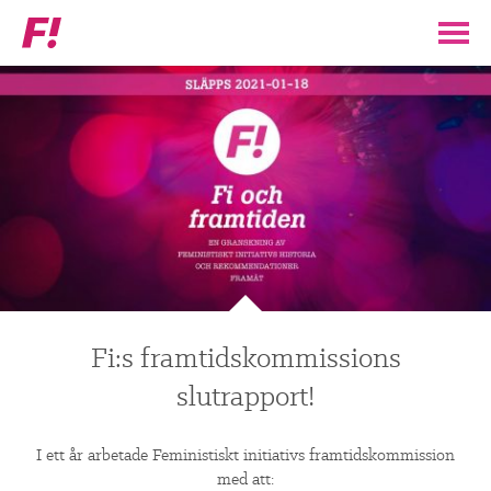
Feministiskt
initiativ
Kampanjbild
▼
VÅR POLITIK
STÖD F!
BLI MEDLEM
▼
ENGAGERA DIG I F!
Fi:s framtidskommissions
ENAD RÖST
slutrapport!
PARTILEDARE
I ett år arbetade Feministiskt initiativs framtidskommission
med att: