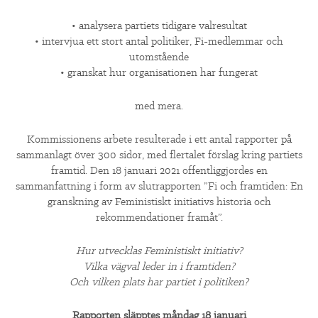
▼
OM FI
• analysera partiets tidigare valresultat
▼
• intervjua ett stort antal politiker, Fi-medlemmar och
FÖR MEDLEMMAR
utomstående
• granskat hur organisationen har fungerat
NYHETER
med mera.
SÖK
Kommissionens arbete resulterade i ett antal rapporter på
sammanlagt över 300 sidor, med flertalet förslag kring partiets
framtid. Den 18 januari 2021 offentliggjordes en
sammanfattning i form av slutrapporten ”Fi och framtiden: En
granskning av Feministiskt initiativs historia och
rekommendationer framåt”.
Hur utvecklas Feministiskt initiativ?
Vilka vägval leder in i framtiden?
Och vilken plats har partiet i politiken?
Rapporten släpptes måndag 18 januari