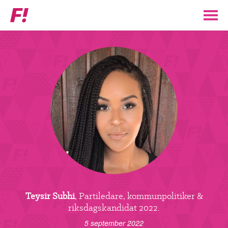
Feministiskt
initiativ
▼
VÅR POLITIK
STÖD F!
BLI MEDLEM
▼
ENGAGERA DIG I F!
ENAD RÖST
Teysir Subhi
, Partiledare, kommunpolitiker &
PARTILEDARE
riksdagskandidat 2022.
5 september 2022