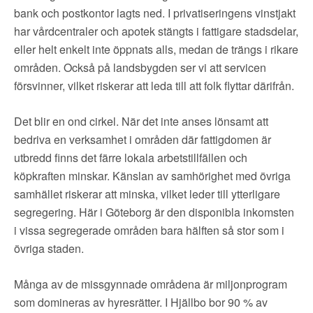
bank och postkontor lagts ned. I privatiseringens vinstjakt
har vårdcentraler och apotek stängts i fattigare stadsdelar,
eller helt enkelt inte öppnats alls, medan de trängs i rikare
områden. Också på landsbygden ser vi att servicen
försvinner, vilket riskerar att leda till att folk flyttar därifrån.
Det blir en ond cirkel. När det inte anses lönsamt att
bedriva en verksamhet i områden där fattigdomen är
utbredd finns det färre lokala arbetstillfällen och
köpkraften minskar. Känslan av samhörighet med övriga
samhället riskerar att minska, vilket leder till ytterligare
segregering. Här i Göteborg är den disponibla inkomsten
i vissa segregerade områden bara hälften så stor som i
övriga staden.
Många av de missgynnade områdena är miljonprogram
som domineras av hyresrätter. I Hjällbo bor 90 % av