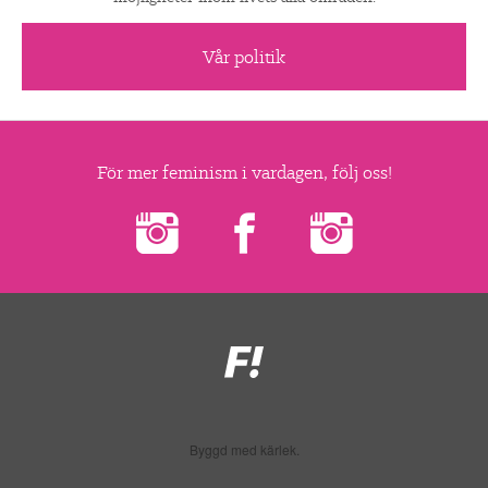
Vår politik
För mer feminism i vardagen, följ oss!
Feministiskt
initiativ
Byggd med kärlek.