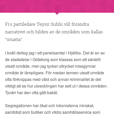
▼
OM FI
▼
FÖR MEDLEMMAR
Fi:s partiledare Teysir Subhi vill förändra
narrativet och bilden av de områden som kallas
NYHETER
"utsatta".
SÖK
I kväll deltog jag i ett panelsamtal i Hjällbo. Det är en av
de stadsdelar i Göteborg som klassas som ett särskilt
utsatt område, men jag tycker uttrycket missgynnat
område är lämpligare. För medan termen utsatt område
ofta förknippas med våld och annan kriminalitet är det
viktigt att se hur utvecklingen har sett ut i dessa områden.
Tyvärr har den ofta gått bakåt.
Segregationen har ökat och inkomsterna minskat,
samtidigt som butiker och viktig samhällsservice som