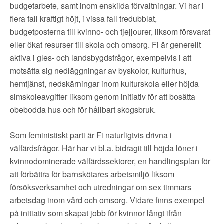
budgetarbete, samt inom enskilda förvaltningar. Vi har i
flera fall kraftigt höjt, i vissa fall tredubblat,
budgetposterna till kvinno- och tjejjourer, liksom försvarat
eller ökat resurser till skola och omsorg. Fi är generellt
aktiva i gles- och landsbygdsfrågor, exempelvis i att
motsätta sig nedläggningar av byskolor, kulturhus,
hemtjänst, nedskärningar inom kulturskola eller höjda
simskoleavgifter liksom genom initiativ för att bosätta
obebodda hus och för hållbart skogsbruk.
Som feministiskt parti är Fi naturligtvis drivna i
välfärdsfrågor. Här har vi bl.a. bidragit till höjda löner i
kvinnodominerade välfärdssektorer, en handlingsplan för
att förbättra för barnskötares arbetsmiljö liksom
försöksverksamhet och utredningar om sex timmars
arbetsdag inom vård och omsorg. Vidare finns exempel
på initiativ som skapat jobb för kvinnor långt ifrån