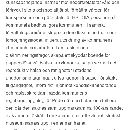
kunskapshöjande insatser mot hedersrelaterat våld och
förtryck i skola och socialtjänst, förbättra vården för
transpersoner och göra plats för HBTQIA-personer på
kommunala badhus, göra kommunen till samiskt
förvaltningsområde, stoppa åldersdiskriminering inom
försörjningsstödet, initiera utbildning av kommunens
chefer och medarbetare i antirasism och
diskrimineringsfrågor, skapa ett skyddat boende för
papperslösa våldsutsatta kvinnor, satsa på sexuell och
reproduktiv hälsa och rättigheter i stadens
ungdomsmottagningar, driva igenom insatser för stärkt
tillgänglighet, införa riktlinjer mot könsdiskriminerande
och rasistisk reklam, rädda kommunens
regnbågsflaggning för Pride där den hotas och initiera
den där den saknas samt uppmärksamma 100-års randet
av kvinnors rösträtt. I en kommun har ett kvinnohistoriskt
museum startats upp, i en annan har ett