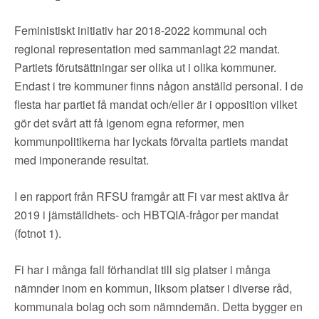
▼
OM FI
Feministiskt initiativ har 2018-2022 kommunal och
▼
FÖR MEDLEMMAR
regional representation med sammanlagt 22 mandat.
Partiets förutsättningar ser olika ut i olika kommuner.
Endast i tre kommuner finns någon anställd personal. I de
NYHETER
flesta har partiet få mandat och/eller är i opposition vilket
gör det svårt att få igenom egna reformer, men
SÖK
kommunpolitikerna har lyckats förvalta partiets mandat
med imponerande resultat.
I en rapport från RFSU framgår att Fi var mest aktiva år
2019 i jämställdhets- och HBTQIA-frågor per mandat
(fotnot 1).
Fi har i många fall förhandlat till sig platser i många
nämnder inom en kommun, liksom platser i diverse råd,
kommunala bolag och som nämndemän. Detta bygger en