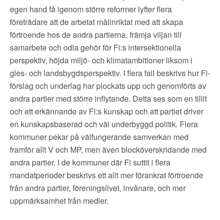
egen hand få igenom större reformer lyfter flera
företrädare att de arbetat målinriktat med att skapa
förtroende hos de andra partierna, främja viljan till
samarbete och odla gehör för Fi:s intersektionella
perspektiv, höjda miljö- och klimatambitioner liksom i
gles- och landsbygdsperspektiv. I flera fall beskrivs hur Fi-
förslag och underlag har plockats upp och genomförts av
andra partier med större inflytande. Detta ses som en tillit
och ett erkännande av Fi:s kunskap och att partiet driver
en kunskapsbaserad och väl underbyggd politik. Flera
kommuner pekar på välfungerande samverkan med
framför allt V och MP, men även blocköverskridande med
andra partier. I de kommuner där Fi suttit i flera
mandatperioder beskrivs ett allt mer förankrat förtroende
från andra partier, föreningslivet, invånare, och mer
uppmärksamhet från medier.