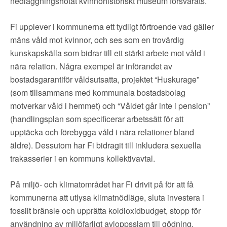
nedläggningshotat kvinnohistoriskt museum försvarats.
Fi upplever i kommunerna ett tydligt förtroende vad gäller
mäns våld mot kvinnor, och ses som en trovärdig
kunskapskälla som bidrar till ett stärkt arbete mot våld i
nära relation. Några exempel är införandet av
bostadsgarantiför våldsutsatta, projektet “Huskurage”
(som tillsammans med kommunala bostadsbolag
motverkar våld i hemmet) och “Våldet går inte i pension”
(handlingsplan som specificerar arbetssätt för att
upptäcka och förebygga våld i nära relationer bland
äldre). Dessutom har Fi bidragit till inkludera sexuella
trakasserier i en kommuns kollektivavtal.
På miljö- och klimatområdet har Fi drivit på för att få
kommunerna att utlysa klimatnödläge, sluta investera i
fossilt bränsle och upprätta koldioxidbudget, stopp för
användning av miljöfarligt avloppsslam till gödning,