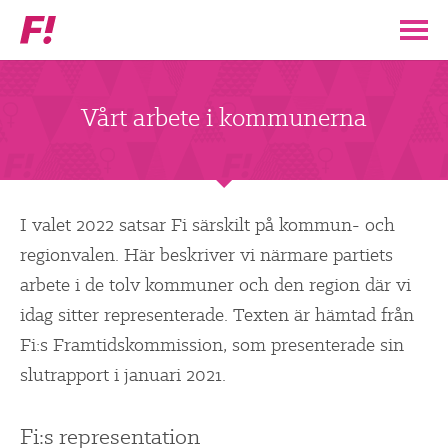
Feministiskt
initiativ
▼
VÅR POLITIK
Vårt arbete i kommunerna
STÖD F!
BLI MEDLEM
I valet 2022 satsar Fi särskilt på kommun- och
regionvalen. Här beskriver vi närmare partiets
▼
ENGAGERA DIG I F!
arbete i de tolv kommuner och den region där vi
idag sitter representerade. Texten är hämtad från
ENAD RÖST
Fi:s Framtidskommission, som presenterade sin
slutrapport i januari 2021.
PARTILEDARE
Fi:s representation