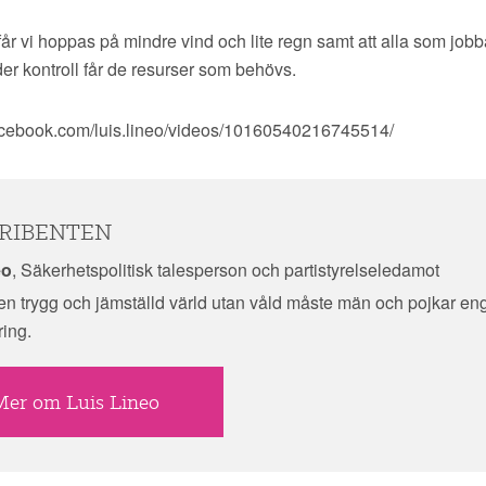
 får vi hoppas på mindre vind och lite regn samt att alla som jobb
r kontroll får de resurser som behövs.
acebook.com/luis.lineo/videos/10160540216745514/
RIBENTEN
eo
, Säkerhetspolitisk talesperson och partistyrelseledamot
å en trygg och jämställd värld utan våld måste män och pojkar en
ring.
er om Luis Lineo