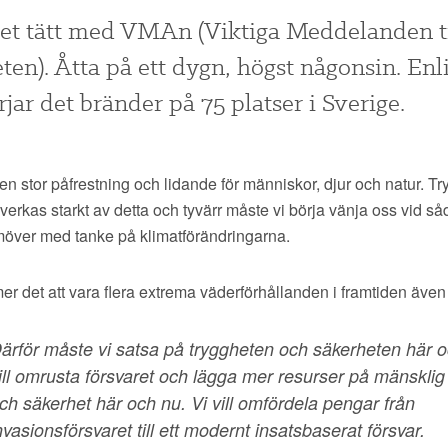
det tätt med VMAn (Viktiga Meddelanden ti
en). Åtta på ett dygn, högst någonsin. Enl
jar det bränder på 75 platser i Sverige.
en stor påfrestning och lidande för människor, djur och natur. T
erkas starkt av detta och tyvärr måste vi börja vänja oss vid s
möver med tanke på klimatförändringarna.
r det att vara flera extrema väderförhållanden i framtiden även 
ärför måste vi satsa på tryggheten och säkerheten här oc
ill omrusta försvaret och lägga mer resurser på mänsklig
ch säkerhet här och nu. Vi vill omfördela pengar från
nvasionsförsvaret till ett modernt insatsbaserat försvar.