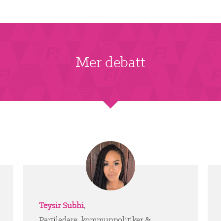
Mer debatt
Teysir Subhi
,
Partiledare, kommunpolitiker &