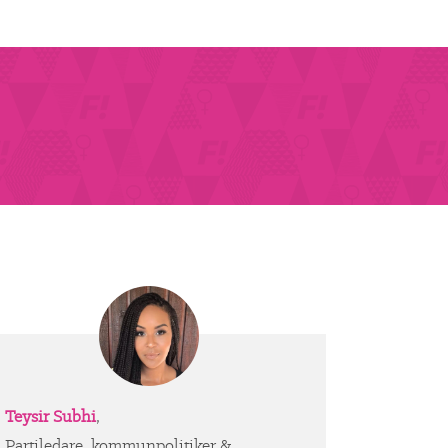
Teysir Subhi
,
Partiledare, kommunpolitiker &