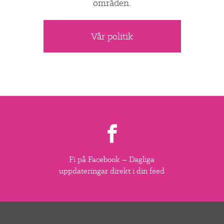
områden.
Vår politik
Fi på Facebook – Dagliga
uppdateringar direkt i din feed