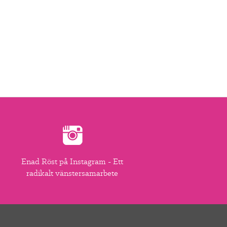
Enad Röst på Instagram - Ett
radikalt vänstersamarbete