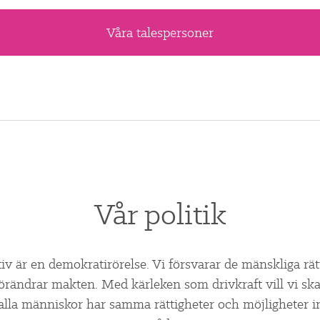
Våra talespersoner
Vår politik
tiv är en demokratirörelse. Vi försvarar de mänskliga rä
förändrar makten. Med kärleken som drivkraft vill vi skap
alla människor har samma rättigheter och möjligheter in