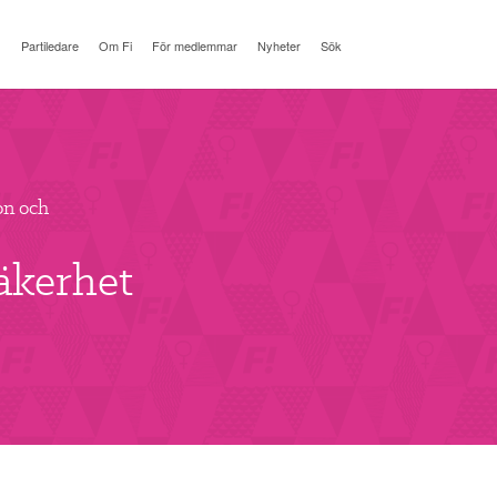
Partiledare
Om Fi
För medlemmar
Nyheter
Sök
on och
Säkerhet