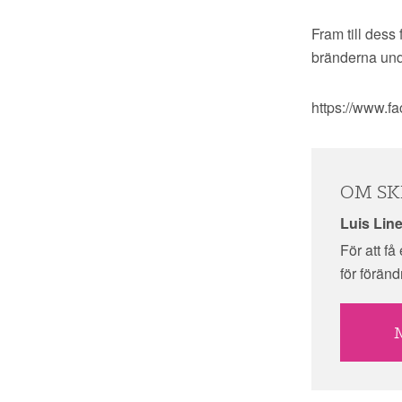
Fram till dess
bränderna unde
https://www.f
OM SK
Luis Lin
För att f
för föränd
M