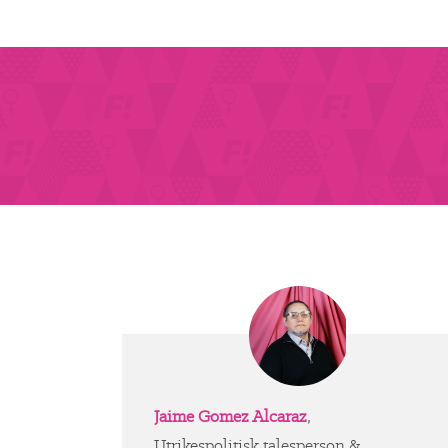
Jaime Gomez Alcaraz
,
Utrikespolitisk talesperson &