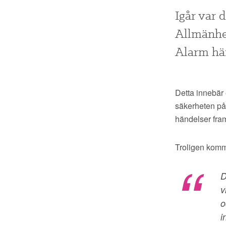
Igår var 
Allmänhet
Alarm här
Detta innebär 
säkerheten påv
händelser fra
Troligen komme
D
v
o
i