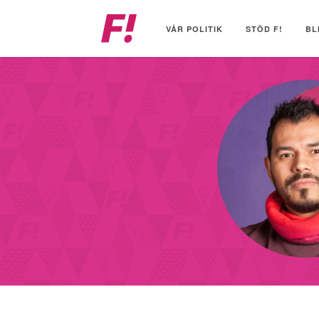
Feministiskt
initiativ
VÅR POLITIK
STÖD F!
BL