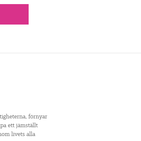
ttigheterna, förnyar
a ett jämställt
om livets alla