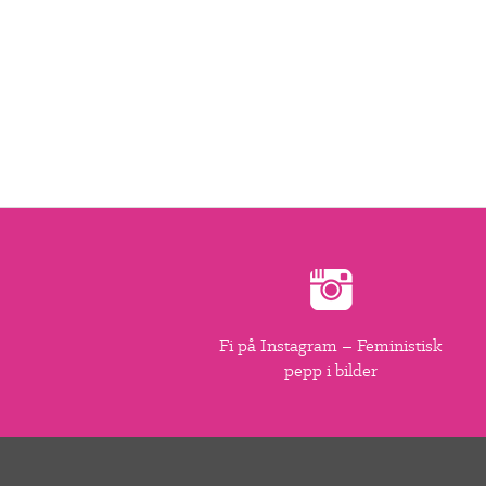
Fi på Instagram – Feministisk
pepp i bilder