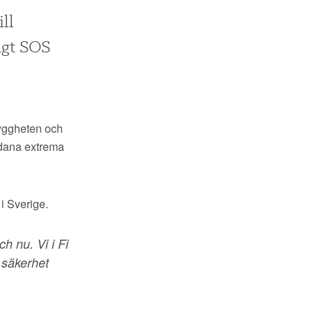
ll
igt SOS
ryggheten och
ådana extrema
i Sverige.
h nu. Vi i Fi
 säkerhet