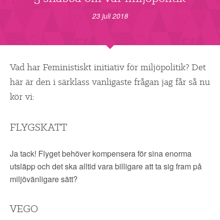
▼
OM FI
23 juli 2018
▼
FÖR MEDLEMMAR
NYHETER
Vad har Feministiskt initiativ för miljöpolitik? Det
här är den i särklass vanligaste frågan jag får så nu
SÖK
kör vi:
FLYGSKATT
Ja tack! Flyget behöver kompensera för sina enorma
utsläpp och det ska alltid vara billigare att ta sig fram på
miljövänligare sätt
?
VEGO