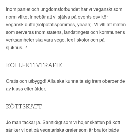
Inom partiet och ungdomsförbundet har vi veganskt som
norm vilket innebär att vi själva på events osv kör
vegansk buffé(sötpotatispommes, yeaah). Vi vill att maten
som serveras inom statens, landstingets och k
ommunens
verksamheter ska vara vego, tex i skolor och på
sjukhus.
?
KOLLEKTIVTRAFIK
Gratis och utbyggd! Alla ska kunna ta sig fram oberoende
av klass eller ålder.
KÖTTSKATT
Jo man tackar ja. Samtidigt som vi höjer skatten på kött
sänker vi det på vegetariska grejer som är bra för både