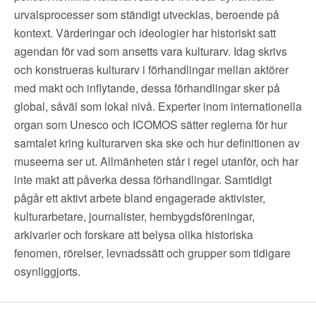
en
urvalsprocesser som ständigt utvecklas, beroende på
föreställning
kontext. Värderingar och ideologier har historiskt satt
om
agendan för vad som ansetts vara kulturarv. Idag skrivs
och konstrueras kulturarv i förhandlingar mellan aktörer
att
med makt och inflytande, dessa förhandlingar sker på
alla
global, såväl som lokal nivå. Experter inom internationella
i
organ som Unesco och ICOMOS sätter reglerna för hur
Sverige
samtalet kring kulturarven ska ske och hur definitionen av
lever
museerna ser ut. Allmänheten står i regel utanför, och har
med
inte makt att påverka dessa förhandlingar. Samtidigt
samma
pågår ett aktivt arbete bland engagerade aktivister,
kulturarbetare, journalister, hembygdsföreningar,
erfarenheter,
arkivarier och forskare att belysa olika historiska
liksom
fenomen, rörelser, levnadssätt och grupper som tidigare
en
osynliggjorts.
syn
på