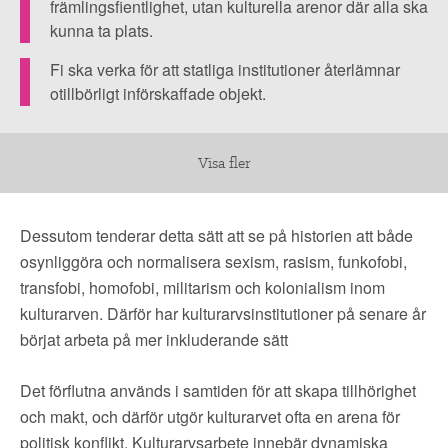
främlingsfientlighet, utan kulturella arenor där alla ska
sådant
kunna ta plats.
synsätt
på
Fi ska verka för att statliga institutioner återlämnar
otillbörligt införskaffade objekt.
kulturarv
leder
till
Visa fler
en
ofullständig
Dessutom tenderar detta sätt att se på historien att både
bild
osynliggöra och normalisera sexism, rasism, funkofobi,
av
transfobi, homofobi, militarism och kolonialism inom
det
kulturarven. Därför har kulturarvsinstitutioner på senare år
förflutna,
börjat arbeta på mer inkluderande sätt
då
Det förflutna används i samtiden för att skapa tillhörighet
det
och makt, och därför utgör kulturarvet ofta en arena för
reproducerar
politisk konflikt. Kulturarvsarbete innebär dynamiska