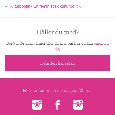
kultur
« Kulturpolitik - En feministisk kulturpolitik
som
statisk
och
Håller du med?
isolerad
från
Berätta för dina vänner eller läs mer om hur du kan
engagera
omvärlden.
dig
.
Dela den här sidan
För mer feminism i vardagen, följ oss!