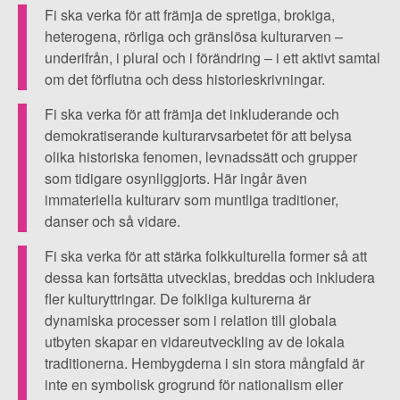
▼
OM FI
har
Fi ska verka för att främja de spretiga, brokiga,
kulturarvet
heterogena, rörliga och gränslösa kulturarven –
▼
FÖR MEDLEMMAR
underifrån, i plural och i förändring – i ett aktivt samtal
definierats
om det förflutna och dess historieskrivningar.
som
NYHETER
ett
Fi ska verka för att främja det inkluderande och
demokratiserande kulturarvsarbetet för att belysa
enhetligt
olika historiska fenomen, levnadssätt och grupper
SÖK
arv
som tidigare osynliggjorts. Här ingår även
som
immateriella kulturarv som muntliga traditioner,
ska
danser och så vidare.
spegla
Fi ska verka för att stärka folkkulturella former så att
ett
dessa kan fortsätta utvecklas, breddas och inkludera
fler kulturyttringar. De folkliga kulturerna är
gemensamt
dynamiska processer som i relation till globala
nationellt
utbyten skapar en vidareutveckling av de lokala
förflutet.
traditionerna. Hembygderna i sin stora mångfald är
Ett
inte en symbolisk grogrund för nationalism eller