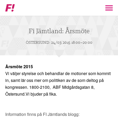
Feministiskt
initiativ
▼
VÅR POLITIK
Fi Jämtland: Årsmöte
STÖD F!
ÖSTERSUND: 24/03 2015 18:00–20:00
BLI MEDLEM
Årsmöte 2015
▼
ENGAGERA DIG I F!
Vi väljer styrelse och behandlar de motioner som kommit
in, samt lär oss mer om politiken av de som deltog på
kongressen.
1
800-2100, ABF Midgårdsgatan 8,
ENAD RÖST
Östersund
.
Vi bjuder på fika.
PARTILEDARE
Information finns på FI Jämtlands blogg: