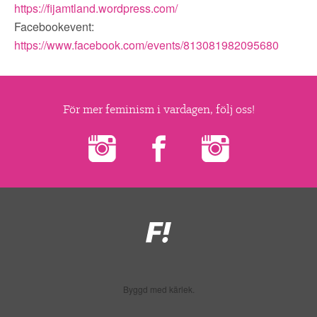
▼
OM FI
https://fijamtland.wordpress.com/
Facebookevent:
▼
https://www.facebook.com/events/813081982095680
FÖR MEDLEMMAR
NYHETER
För mer feminism i vardagen, följ oss!
SÖK
Feministiskt
initiativ
Byggd med kärlek.