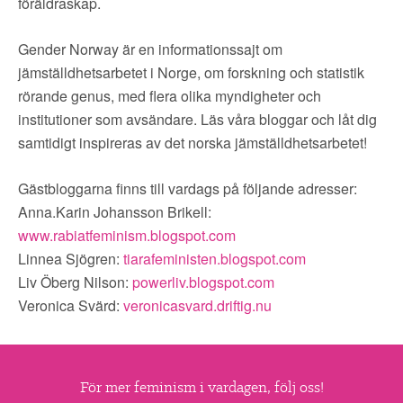
▼
föräldraskap.
OM FI
Gender Norway är en informationssajt om
▼
FÖR MEDLEMMAR
jämställdhetsarbetet i Norge, om forskning och statistik
rörande genus, med flera olika myndigheter och
NYHETER
institutioner som avsändare. Läs våra bloggar och låt dig
samtidigt inspireras av det norska jämställdhetsarbetet!
SÖK
Gästbloggarna finns till vardags på följande adresser:
Anna.Karin Johansson Brikell:
www.rabiatfeminism.blogspot.com
Linnea Sjögren:
tiarafeministen.blogspot.com
Liv Öberg Nilson:
powerliv.blogspot.com
Veronica Svärd:
veronicasvard.driftig.nu
För mer feminism i vardagen, följ oss!