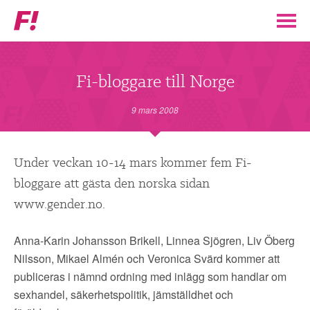
Feministiskt
initiativ
▼
VÅR POLITIK
Fi-bloggare till Norge
STÖD F!
9 mars 2008
BLI MEDLEM
Under veckan 10-14 mars kommer fem Fi-
bloggare att gästa den norska sidan
▼
ENGAGERA DIG I F!
www.gender.no.
ENAD RÖST
Anna-Karin Johansson Brikell, Linnea Sjögren, Liv Öberg
Nilsson, Mikael Almén och Veronica Svärd kommer att
PARTILEDARE
publiceras i nämnd ordning med inlägg som handlar om
sexhandel, säkerhetspolitik, jämställdhet och