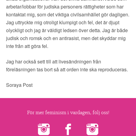
▼
OM FI
arbetar/lobbar för judiska personers rättigheter som har
kontaktat mig, som det viktiga civilsamhället gör dagligen.
▼
FÖR MEDLEMMAR
Jag uttryckte mig otroligt klumpigt och fel, det är djupt
olyckligt och jag är väldigt ledsen över detta. Jag är både
NYHETER
judisk och romsk och en antirasist, men det skyddar mig
inte från att göra fel.
SÖK
Jag har också sett till att livesändningen från
föreläsningen tas bort så att orden inte ska reproduceras.
Soraya Post
För mer feminism i vardagen, följ oss!