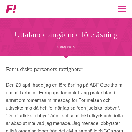
Feministiskt
initiativ
▼
VÅR POLITIK
Uttalande angående föreläsning
STÖD F!
5 maj 2019
BLI MEDLEM
För judiska personers rättigheter
▼
ENGAGERA DIG I F!
Den 29 april hade jag en föreläsning på ABF Stockholm
om mitt arbete i Europaparlamentet. Jag pratar bland
ENAD RÖST
annat om romernas minnesdag för Förintelsen och
uttryckte mig då helt fel när jag sa ”den judiska lobbyn”.
”Den judiska lobbyn” är ett antisemitiskt uttryck och detta
PARTILEDARE
är absolut inte vad jag menade. Jag menade lobbyister
alltså organisationer från det civila samhället/NGOs som