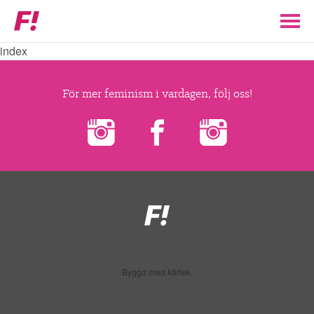
Feministiskt
initiativ
index
▼
VÅR POLITIK
För mer feminism i vardagen, följ oss!
STÖD F!
BLI MEDLEM
▼
ENGAGERA DIG I F!
Feministiskt
initiativ
ENAD RÖST
Byggd med kärlek.
PARTILEDARE