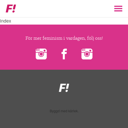
Feministiskt
initiativ
index
▼
VÅR POLITIK
För mer feminism i vardagen, följ oss!
STÖD F!
BLI MEDLEM
▼
ENGAGERA DIG I F!
Feministiskt
initiativ
ENAD RÖST
Byggd med kärlek.
PARTILEDARE