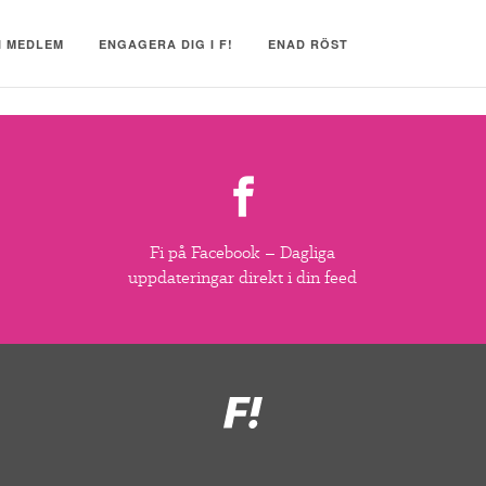
I MEDLEM
ENGAGERA DIG I F!
ENAD RÖST
Fi på Facebook – Dagliga
uppdateringar direkt i din feed
Feministiskt
initiativ