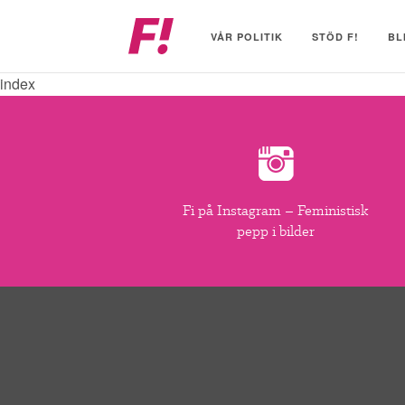
Feministiskt
initiativ
VÅR POLITIK
STÖD F!
BL
index
Fi på Instagram – Feministisk
pepp i bilder