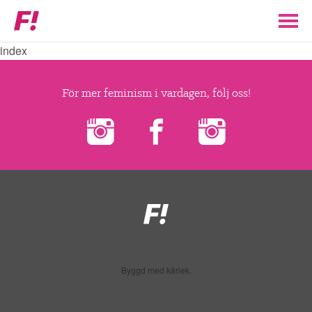
Feministiskt
initiativ
index
▼
VÅR POLITIK
För mer feminism i vardagen, följ oss!
STÖD F!
BLI MEDLEM
▼
ENGAGERA DIG I F!
Feministiskt
initiativ
ENAD RÖST
Byggd med kärlek.
PARTILEDARE