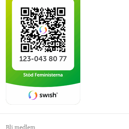
▼
OM FI
▼
FÖR MEDLEMMAR
NYHETER
SÖK
Bli medlem