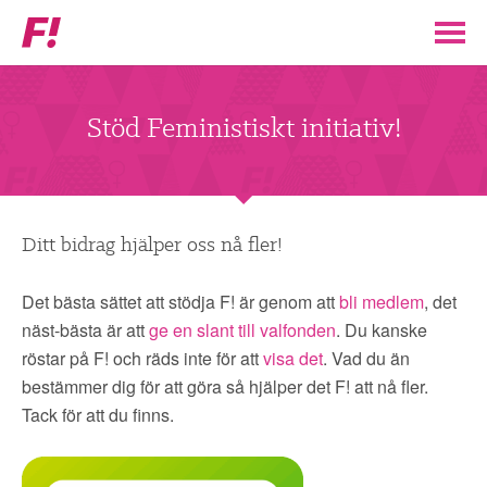
Feministiskt
initiativ
▼
VÅR POLITIK
Stöd Feministiskt initiativ!
STÖD F!
BLI MEDLEM
Ditt bidrag hjälper oss nå fler!
▼
ENGAGERA DIG I F!
Det bästa sättet att stödja F! är genom att
bli medlem
, det
näst-bästa är att
ge en slant till valfonden
. Du kanske
röstar på F! och räds inte för att
visa det
. Vad du än
ENAD RÖST
bestämmer dig för att göra så hjälper det F! att nå fler.
Tack för att du finns.
PARTILEDARE