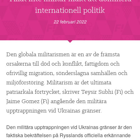
▼
OM FI
internationell politik
▼
FÖR MEDLEMMAR
22 februari 2022
NYHETER
Den globala militarismen är en av de främsta
SÖK
orsakerna till död och konflikt, fattigdom och
ofrivillig migration, sönderslagna samhällen och
miljöförstöring. Militarism är det ultimata
patriarkala förtrycket, skriver Teysir Subhi (Fi) och
Jaime Gomez (Fi) angående den militära
upptrappningen vid Ukrainas gränser.
Den militära upptrappningen vid Ukrainas gränser är den
faktiska bekräftelsen på Rysslands officiella erkännande