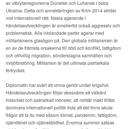
av utbrytarregionerna Donetsk och Luhansk i östra
Ukraina. Detta och annekteringen av Krim 2014 strider
mot internationell rätt. Natos agerande i
händelseutvecklingen är emellertid också aggressiv och
problematisk. Alla inblandade parter agerar med
militarismens glasögon på. Den globala militarismen är
en av de främsta orsakerna till död och konflikt, fattigdom
och ofrivillig migration, sönderslagna samhällen och
miljöförstöring. Militarism är det ultimata patriarkala
förtrycket.
Diplomatin har svårt att vinna gehör under krigshot.
Händelseutvecklingen följer dessvärre ett välkänt
historiskt och patriarkalt mönster, att militär makt tillåts
dominera internationell politik trots att det finns akuta
frågor att ta itu med såsom klimat, pandemin, fattigdom,
ojämlikhet och ojämställdhet. Enorma summor satsas