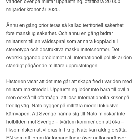
världen över på militär upprustning, ofattbara 20 000
miljarder kronor år 2020.
Ännu en gång prioriteras så kallad territoriell säkerhet
före mänsklig säkerhet. Och ännu en gång bidrar
militarism till en våldsspiral som är nära kopplad till
stereotypa och destruktiva maskulinitetsnormer. Det
överskuggande problemet i all internationell politik är den
ständigt pågående militära upprustningen.
Historien visar att det inte går att skapa fred i världen med
militära maktmedel. Upprustning leder inte bara till ovilja,
men också till oförmåga, att lösa internationella kriser på
fredlig väg. Nato bygger på militära medel inklusive
kärnvapen. Att Sverige närma sig till Nato minskar inte
hotbilden mot Sverige – tvärtom kommer den att öka –
liksom risken att vi dras in i krig. Nato kan aldrig ersätta
FN som ett forum för förhandlingar över nationsgränser.