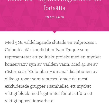
▼
OM FI
fortsätta
▼
FÖR MEDLEMMAR
18 juni 2018
NYHETER
Med 52% valdeltagande slutade en valprocess i
SÖK
Colombia där kandidaten Ivan Duque som
representerar ett politiskt projekt med en mycket
konservativ syn av världen vann. Med 41,8% av
rösterna är ”Colombia Humana”, koalitionen av
olika grupper som representerade de mest
exkluderade grupper i samhället, ett mycket
viktigt block med legitimitet för att utföra ett
viktigt oppositionsarbete.