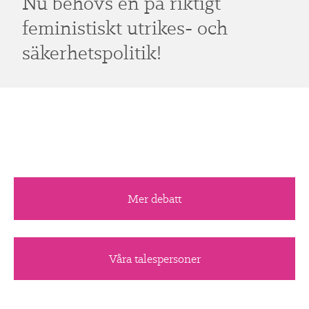
Nu behövs en på riktigt
feministiskt utrikes- och
säkerhetspolitik!
Mer debatt
Våra talespersoner