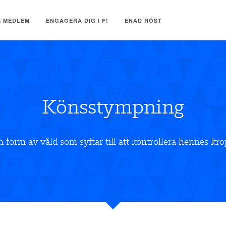
I MEDLEM
ENGAGERA DIG I F!
ENAD RÖST
Könsstympning
 form av våld som syftar till att kontrollera hennes kro