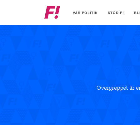
Feministiskt
initiativ
VÅR POLITIK
STÖD F!
BL
Övergreppet är en