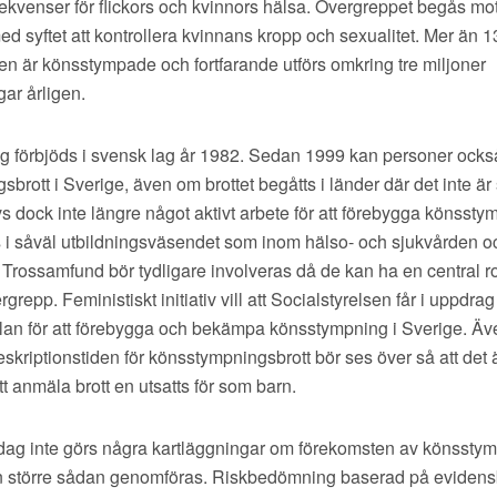
kvenser för flickors och kvinnors hälsa. Övergreppet begås mot 
med syftet att kontrollera kvinnans kropp och sexualitet. Mer än 1
den är könsstympade och fortfarande utförs omkring tre miljoner
ar årligen.
.
 förbjöds i svensk lag år 1982. Sedan 1999 kan personer ocks
rott i Sverige, även om brottet begåtts i länder där det inte är st
s dock inte längre något aktivt arbete för att förebygga könssty
 i såväl utbildningsväsendet som inom hälso- och sjukvården o
. Trossamfund bör tydligare involveras då de kan ha en central rol
repp. Feministiskt initiativ vill att Socialstyrelsen får i uppdrag
lan för att förebygga och bekämpa könsstympning i Sverige. Äv
reskriptionstiden för könsstympningsbrott bör ses över så att det
tt anmäla brott en utsatts för som barn.
idag inte görs några kartläggningar om förekomsten av könsstym
n större sådan genomföras. Riskbedömning baserad på eviden