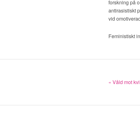
forskning på o
antirasistiskt 
vid omotivera
Feministiskt i
« Våld mot kv