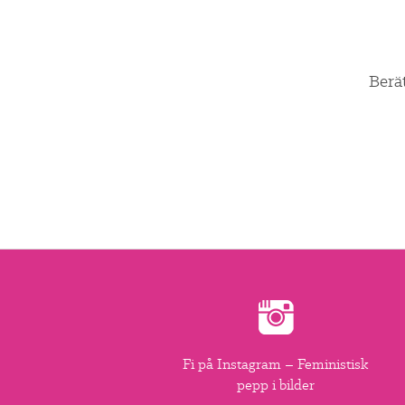
Berä
Fi på Instagram – Feministisk
pepp i bilder