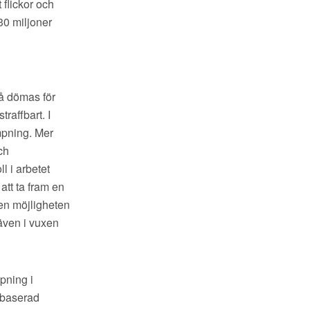
flickor och
30 miljoner
å dömas för
raffbart. I
mpning. Mer
ch
l i arbetet
 att ta fram en
en möjligheten
 även i vuxen
pning i
sbaserad