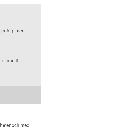
ympning, med
ationellt.
igheter och med