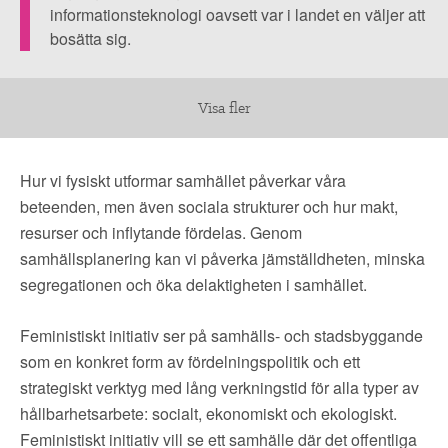
informationsteknologi oavsett var i landet en väljer att
gynnas
bosätta sig.
respektive
missgynnas
av
Visa fler
hur
samhället
Hur vi fysiskt utformar samhället påverkar våra
är
beteenden, men även sociala strukturer och hur makt,
uppbyggt.
resurser och inflytande fördelas. Genom
samhällsplanering kan vi påverka jämställdheten, minska
segregationen och öka delaktigheten i samhället.
Feministiskt initiativ ser på samhälls- och stadsbyggande
som en konkret form av fördelningspolitik och ett
strategiskt verktyg med lång verkningstid för alla typer av
hållbarhetsarbete: socialt, ekonomiskt och ekologiskt.
Feministiskt initiativ vill se ett samhälle där det offentliga