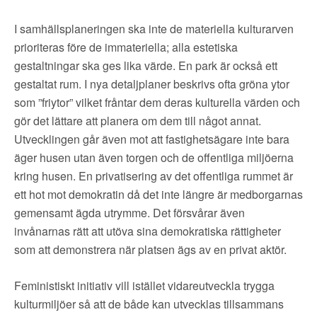
I samhällsplaneringen ska inte de materiella kulturarven
prioriteras före de immateriella; alla estetiska
gestaltningar ska ges lika värde. En park är också ett
gestaltat rum. I nya detaljplaner beskrivs ofta gröna ytor
som ”friytor” vilket fråntar dem deras kulturella värden och
gör det lättare att planera om dem till något annat.
Utvecklingen går även mot att fastighetsägare inte bara
äger husen utan även torgen och de offentliga miljöerna
kring husen. En privatisering av det offentliga rummet är
ett hot mot demokratin då det inte längre är medborgarnas
gemensamt ägda utrymme. Det försvårar även
invånarnas rätt att utöva sina demokratiska rättigheter
som att demonstrera när platsen ägs av en privat aktör.
Feministiskt initiativ vill istället vidareutveckla trygga
kulturmiljöer så att de både kan utvecklas tillsammans