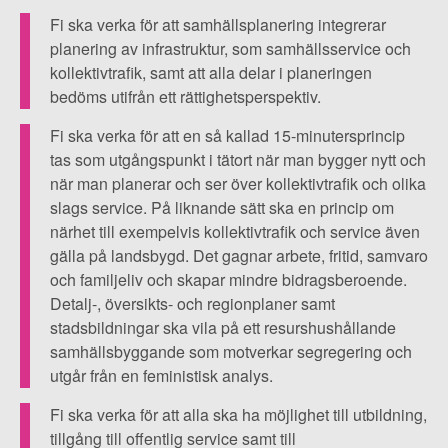
▼
OM FI
samhällsplanering
Fi ska verka för att samhällsplanering integrerar
är
planering av infrastruktur, som samhällsservice och
▼
FÖR MEDLEMMAR
kollektivtrafik, samt att alla delar i planeringen
demokratisk.
bedöms utifrån ett rättighetsperspektiv.
Den
NYHETER
Fi ska verka för att en så kallad 15-minutersprincip
utgår
tas som utgångspunkt i tätort när man bygger nytt och
ifrån
när man planerar och ser över kollektivtrafik och olika
SÖK
medborgarna
slags service. På liknande sätt ska en princip om
och
närhet till exempelvis kollektivtrafik och service även
gälla på landsbygd. Det gagnar arbete, fritid, samvaro
analyserar
och familjeliv och skapar mindre bidragsberoende.
ur
Detalj-, översikts- och regionplaner samt
ett
stadsbildningar ska vila på ett resurshushållande
intersektionellt
samhällsbyggande som motverkar segregering och
utgår från en feministisk analys.
perspektiv
vilka
Fi ska verka för att alla ska ha möjlighet till utbildning,
som
tillgång till offentlig service samt till