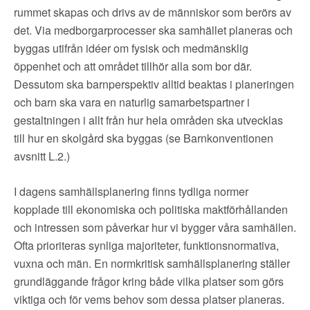
rummet skapas och drivs av de människor som berörs av
det. Via medborgarprocesser ska samhället planeras och
byggas utifrån idéer om fysisk och medmänsklig
öppenhet och att området tillhör alla som bor där.
Dessutom ska barnperspektiv alltid beaktas i planeringen
och barn ska vara en naturlig samarbetspartner i
gestaltningen i allt från hur hela områden ska utvecklas
till hur en skolgård ska byggas (se Barnkonventionen
avsnitt L.2.)
I dagens samhällsplanering finns tydliga normer
kopplade till ekonomiska och politiska maktförhållanden
och intressen som påverkar hur vi bygger våra samhällen.
Ofta prioriteras synliga majoriteter, funktionsnormativa,
vuxna och män. En normkritisk samhällsplanering ställer
grundläggande frågor kring både vilka platser som görs
viktiga och för vems behov som dessa platser planeras.