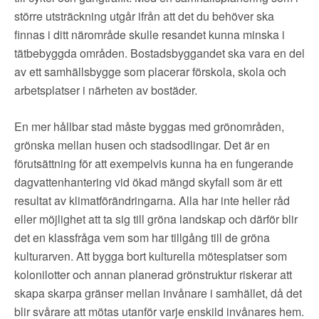
större utsträckning utgår ifrån att det du behöver ska
finnas i ditt närområde skulle resandet kunna minska i
tätbebyggda områden. Bostadsbyggandet ska vara en del
av ett samhällsbygge som placerar förskola, skola och
arbetsplatser i närheten av bostäder.
En mer hållbar stad måste byggas med grönområden,
grönska mellan husen och stadsodlingar. Det är en
förutsättning för att exempelvis kunna ha en fungerande
dagvattenhantering vid ökad mängd skyfall som är ett
resultat av klimatförändringarna. Alla har inte heller råd
eller möjlighet att ta sig till gröna landskap och därför blir
det en klassfråga vem som har tillgång till de gröna
kulturarven. Att bygga bort kulturella mötesplatser som
kolonilotter och annan planerad grönstruktur riskerar att
skapa skarpa gränser mellan invånare i samhället, då det
blir svårare att mötas utanför varje enskild invånares hem.