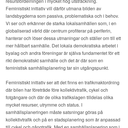
resursfördelningen i mycket hög utsträckning.
Feministiskt initiativ vill därför utmana bilden av
landsbygderna som passiva, problematiska och i behov.
Vi ser och erkänner de starka lokalsamhällen som, i en
globaliserad värld där centrum profiterar på periferin,
hanterar och löser dessa utmaningar och ställer om till ett
mer hållbart samhälle. Det lokala demokratiska arbetet i
byalag och andra föreningar är själva fundamentet för ett
rikt demokratiskt samhälle och det är där som en
feministisk samhällsplanering tar sin utgångspunkt.
Feministiskt initiativ ser att det finns en trafikmaktordning
där bilen har företräde före kollektivtrafik, cykel och
fotgängare och där de olika trafikslagen tilldelas olika
mycket resurser, utrymme och status. I
samhällsplaneringen måste satsningar göras på
kollektivtrafik och på en stadsplanering som är anpassad
till cykel och gångtrafik. Med en samhällsplanering som i