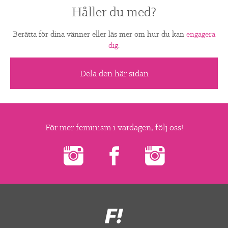
Håller du med?
Berätta för dina vänner eller läs mer om hur du kan
engagera
dig
.
Dela den här sidan
För mer feminism i vardagen, följ oss!
Feministiskt
initiativ