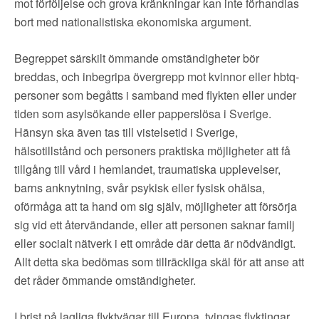
mot förföljelse och grova kränkningar kan inte förhandlas
bort med nationalistiska ekonomiska argument.
Begreppet särskilt ömmande omständigheter bör
breddas, och inbegripa övergrepp mot kvinnor eller hbtq-
personer som begåtts i samband med flykten eller under
tiden som asylsökande eller papperslösa i Sverige.
Hänsyn ska även tas till vistelsetid i Sverige,
hälsotillstånd och personers praktiska möjligheter att få
tillgång till vård i hemlandet, traumatiska upplevelser,
barns anknytning, svår psykisk eller fysisk ohälsa,
oförmåga att ta hand om sig själv, möjligheter att försörja
sig vid ett återvändande, eller att personen saknar familj
eller socialt nätverk i ett område där detta är nödvändigt.
Allt detta ska bedömas som tillräckliga skäl för att anse att
det råder ömmande omständigheter.
I brist på lagliga flyktvägar till Europa, tvingas flyktingar