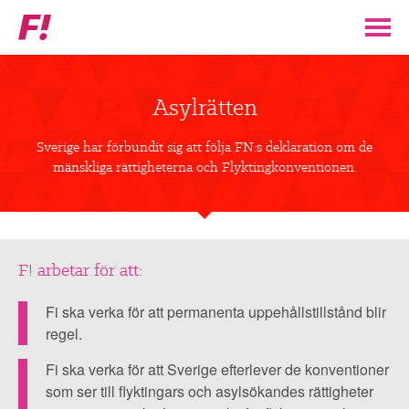
Feministiskt
initiativ
▼
VÅR POLITIK
Asylrätten
STÖD F!
Sverige har förbundit sig att följa FN:s deklaration om de
mänskliga rättigheterna och Flyktingkonventionen.
BLI MEDLEM
▼
ENGAGERA DIG I F!
F! arbetar för att:
Sverige
har
ENAD RÖST
Fi ska verka för att permanenta uppehållstillstånd blir
förbundit
regel.
sig
PARTILEDARE
Fi ska verka för att Sverige efterlever de konventioner
att
som ser till flyktingars och asylsökandes rättigheter