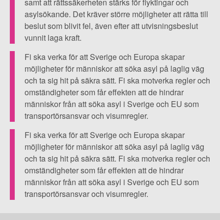
▼
följa
OM FI
samt att rättssäkerheten stärks för flyktingar och
asylsökande. Det kräver större möjligheter att rätta till
FN:s
beslut som blivit fel, även efter att utvisningsbeslut
▼
deklaration
FÖR MEDLEMMAR
vunnit laga kraft.
om
Fi ska verka för att Sverige och Europa skapar
de
NYHETER
möjligheter för människor att söka asyl på laglig väg
mänskliga
och ta sig hit på säkra sätt. Fi ska motverka regler och
rättigheterna
SÖK
omständigheter som får effekten att de hindrar
människor från att söka asyl i Sverige och EU som
och
transportörsansvar och visumregler.
Flyktingkonventionen.
Fi ska verka för att Sverige och Europa skapar
möjligheter för människor att söka asyl på laglig väg
och ta sig hit på säkra sätt. Fi ska motverka regler och
omständigheter som får effekten att de hindrar
människor från att söka asyl i Sverige och EU som
transportörsansvar och visumregler.