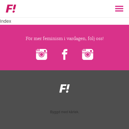
Feministiskt
initiativ
index
▼
VÅR POLITIK
För mer feminism i vardagen, följ oss!
STÖD F!
BLI MEDLEM
▼
ENGAGERA DIG I F!
Feministiskt
initiativ
ENAD RÖST
Byggd med kärlek.
PARTILEDARE