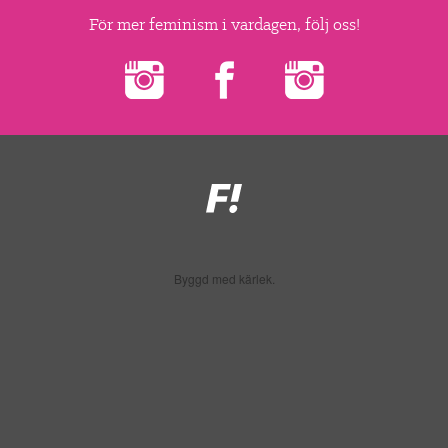
▼
OM FI
För mer feminism i vardagen, följ oss!
▼
FÖR MEDLEMMAR
NYHETER
SÖK
Feministiskt
initiativ
Byggd med kärlek.