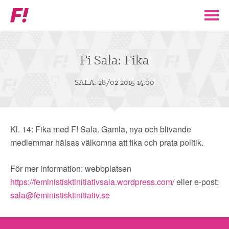
Feministiskt
initiativ
▼
VÅR POLITIK
Fi Sala: Fika
STÖD F!
SALA: 28/02 2015 14:00
BLI MEDLEM
Kl. 14: Fika med F! Sala. Gamla, nya och blivande
▼
ENGAGERA DIG I F!
medlemmar hälsas välkomna att fika och prata politik.
För mer information: webbplatsen
ENAD RÖST
https://feministisktinitiativsala.wordpress.com/
eller e-post:
sala@feministisktinitiativ.se
PARTILEDARE