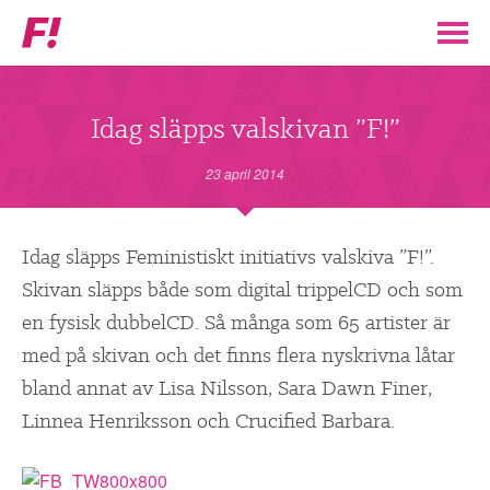
Feministiskt
initiativ
▼
VÅR POLITIK
Idag släpps valskivan ”F!”
STÖD F!
23 april 2014
BLI MEDLEM
Idag släpps Feministiskt initiativs valskiva ”F!”.
Skivan släpps både som digital trippelCD och som
▼
ENGAGERA DIG I F!
en fysisk dubbelCD. Så många som 65 artister är
med på skivan och det finns flera nyskrivna låtar
ENAD RÖST
bland annat av Lisa Nilsson, Sara Dawn Finer,
Linnea Henriksson och Crucified Barbara.
PARTILEDARE