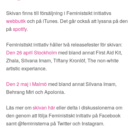
▼
OM FI
Skivan finns till försäljning i Feministsikt initiativs
▼
FÖR MEDLEMMAR
webbutik
och på iTunes. Det går också att lyssna på den
på
spotify
.
NYHETER
Feministiskt initiativ håller två releasefester för skivan:
Den 26 april Stockholm
med bland annat First Aid Kit,
SÖK
Zhala, Silvana Imam, Tiffany Kronlöf, The non-white
artistic experiance.
Den 2 maj i Malmö
med bland annat Silvana Imam,
Behrang Miri och Apolonia.
Läs mer om
skivan här
eller delta i diskussionerna om
den genom att följa Feministiskt initiativ på Facebook
samt @feministerna på Twitter och Instagram.