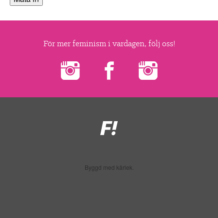
▼
OM FI
▼
FÖR MEDLEMMAR
För mer feminism i vardagen, följ oss!
NYHETER
SÖK
Feministiskt
initiativ
Byggd med kärlek.