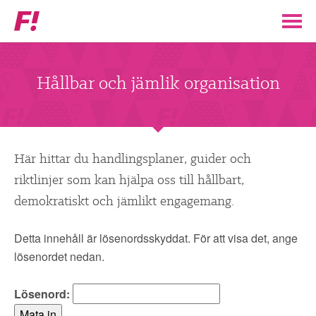
Feministiskt
initiativ
▼
VÅR POLITIK
Hållbar och jämlik organisation
STÖD F!
BLI MEDLEM
Här hittar du handlingsplaner, guider och
riktlinjer som kan hjälpa oss till hållbart,
▼
ENGAGERA DIG I F!
demokratiskt och jämlikt engagemang.
ENAD RÖST
Detta innehåll är lösenordsskyddat. För att visa det, ange
lösenordet nedan.
PARTILEDARE
Lösenord: