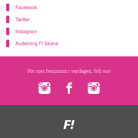
▼
OM FI
Facebook
▼
Twitter
FÖR MEDLEMMAR
Instagram
NYHETER
Avdelning F! Skåne
SÖK
För mer feminism i vardagen, följ oss!
Feministiskt
initiativ