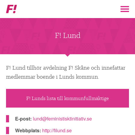
Feministiskt
initiativ
▼
VÅR POLITIK
F! Lund
STÖD F!
BLI MEDLEM
F! Lund tillhör avdelning F! Skåne och innefattar
medlemmar boende i Lunds kommun.
▼
ENGAGERA DIG I F!
F! Lunds lista till kommunfullmäktige
ENAD RÖST
PARTILEDARE
E-post:
lund@feministisktinitiativ.se
Webbplats:
http://filund.se