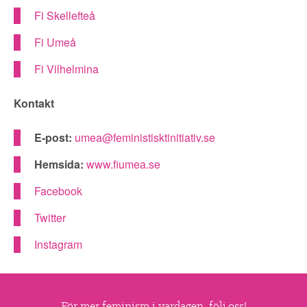
▼
OM FI
Fi Skellefteå
▼
Fi Umeå
FÖR MEDLEMMAR
Fi Vilhelmina
NYHETER
Kontakt
SÖK
E-post:
umea@feministisktinitiativ.se
Hemsida:
www.fiumea.se
Facebook
Twitter
Instagram
För mer feminism i vardagen, följ oss!