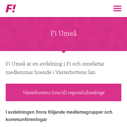
Feministiskt
initiativ
▼
VÅR POLITIK
Fi Umeå
STÖD F!
BLI MEDLEM
Fi Umeå är en avdelning i Fi och innefattar
medlemmar boende i Västerbottens län.
▼
ENGAGERA DIG I F!
Västerbottens lista till regionfullmäktige
ENAD RÖST
PARTILEDARE
I avdelningen finns följande medlemsgrupper och
kommunföreningar