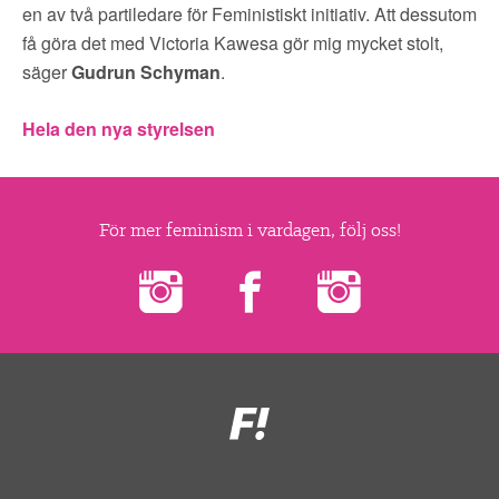
en av två partiledare för Feministiskt initiativ. Att dessutom
få göra det med Victoria Kawesa gör mig mycket stolt,
säger
Gudrun Schyman
.
Hela den nya styrelsen
För mer feminism i vardagen, följ oss!
Feministiskt
initiativ