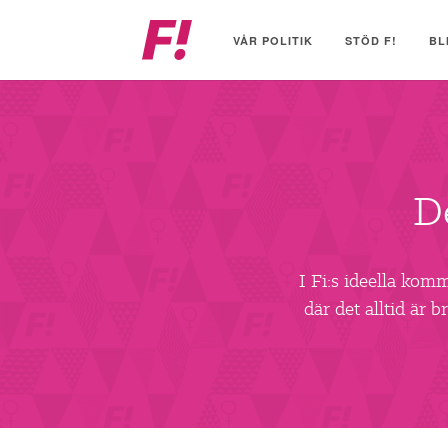
Feministiskt
initiativ
VÅR POLITIK
STÖD F!
BL
D
I Fi:s ideella kom
där det alltid är