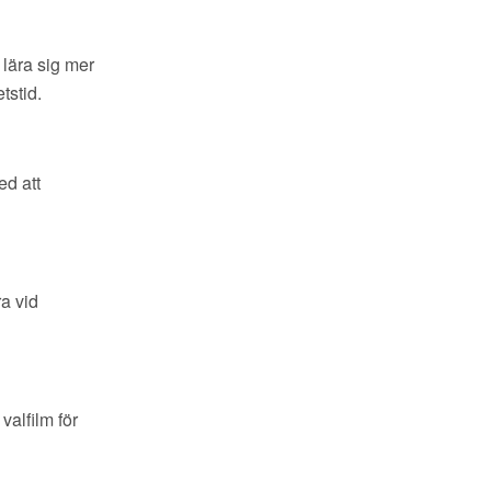
t lära sig mer
tstid.
ed att
ra vid
valfilm för