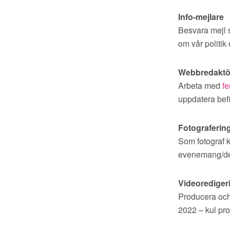
Info-mejlare
Besvara mejl so
om vår politik
Webbredaktö
Arbeta med
fe
uppdatera bef
Fotograferin
Som fotograf k
evenemang/demo
Videorediger
Producera och 
2022 – kul pro