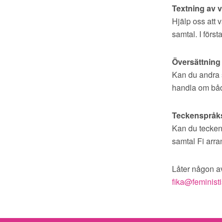
Textning av 
Hjälp oss att 
samtal. I för
Översättning
Kan du andra s
handla om båd
Teckenspråk
Kan du tecken
samtal Fi arra
Låter någon av
fika@feministis