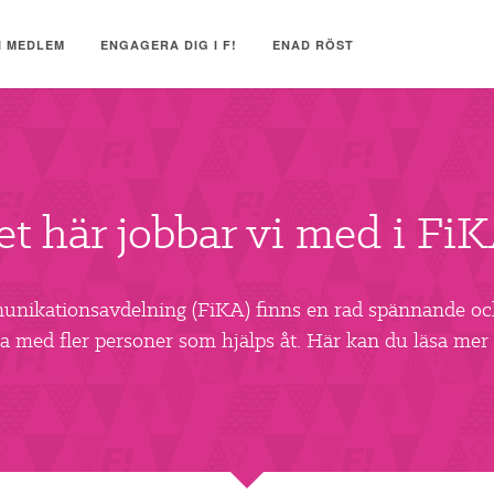
I MEDLEM
ENGAGERA DIG I F!
ENAD RÖST
et här jobbar vi med i FiK
munikationsavdelning (FiKA) finns en rad spännande och
 bra med fler personer som hjälps åt. Här kan du läsa me