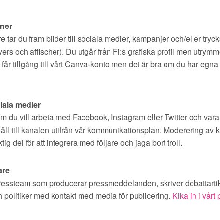
gner
 tar du fram bilder till sociala medier, kampanjer och/eller tryc
ers och affischer). Du utgår från Fi:s grafiska profil men utrymme
Du får tillgång till vårt Canva-konto men det är bra om du har egn
iala medier
m du vill arbeta med Facebook, Instagram eller Twitter och var
åll till kanalen utifrån vår kommunikationsplan. Moderering av 
tig del för att integrera med följare och jaga bort troll.
are
pressteam som producerar pressmeddelanden, skriver debattartikl
h politiker med kontakt med media för publicering.
Kika in i vårt