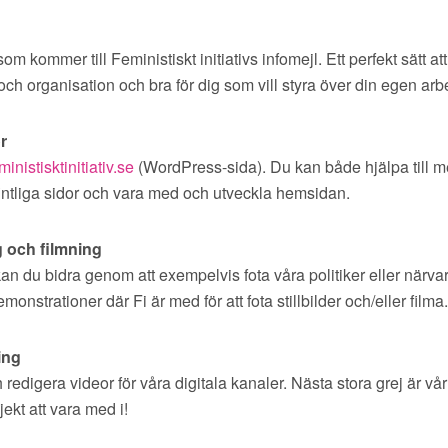
m kommer till Feministiskt initiativs infomejl. Ett perfekt sätt at
 och organisation och bra för dig som vill styra över din egen arbe
r
ministisktinitiativ.se
(WordPress-sida). Du kan både hjälpa till m
intliga sidor och vara med och utveckla hemsidan.
g och filmning
an du bidra genom att exempelvis fota våra politiker eller närva
nstrationer där Fi är med för att fota stillbilder och/eller filma.
ing
redigera videor för våra digitala kanaler. Nästa stora grej är vår 
jekt att vara med i!