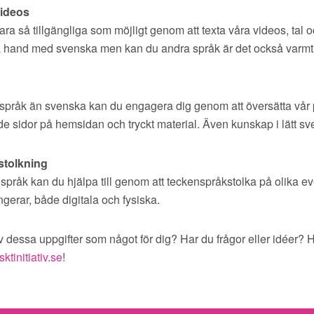
videos
vara så tillgängliga som möjligt genom att texta våra videos, tal o
sta hand med svenska men kan du andra språk är det också varm
pråk än svenska kan du engagera dig genom att översätta vår po
e sidor på hemsidan och tryckt material. Även kunskap i lätt s
stolkning
språk kan du hjälpa till genom att teckenspråkstolka på olika
ngerar, både digitala och fysiska.
 dessa uppgifter som något för dig? Har du frågor eller idéer? Hö
ktinitiativ.se
!