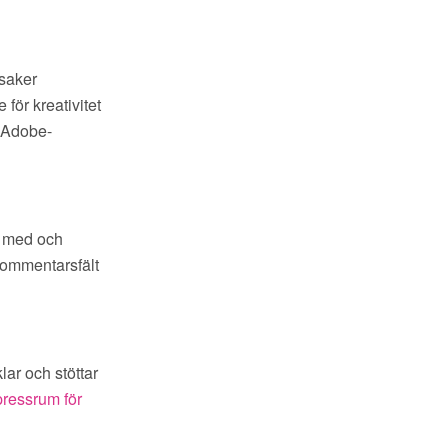
ksaker
 för kreativitet
a Adobe-
a med och
kommentarsfält
ar och stöttar
 pressrum för