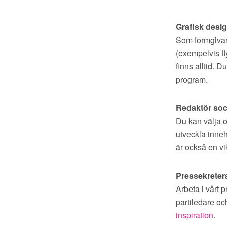
Grafisk desi
Som formgivare
(exempelvis fly
finns alltid. 
program.
Redaktör soc
Du kan välja o
utveckla inneh
är också en vik
Pressekreter
Arbeta i vårt 
partiledare oc
inspiration
.