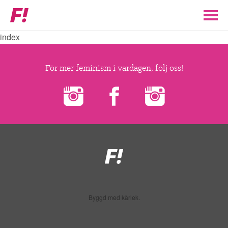
Feministiskt
initiativ
index
▼
VÅR POLITIK
För mer feminism i vardagen, följ oss!
STÖD F!
BLI MEDLEM
▼
ENGAGERA DIG I F!
Feministiskt
initiativ
ENAD RÖST
Byggd med kärlek.
PARTILEDARE