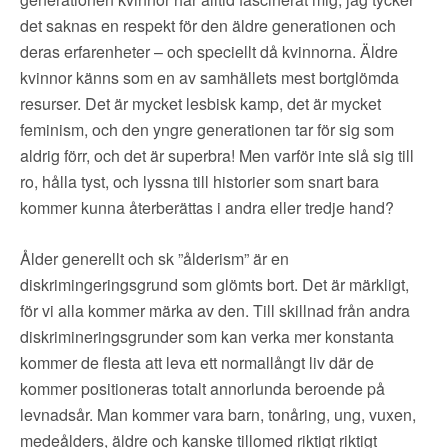
▼
OM FI
det saknas en respekt för den äldre generationen och
deras erfarenheter – och speciellt då kvinnorna. Äldre
▼
FÖR MEDLEMMAR
kvinnor känns som en av samhällets mest bortglömda
resurser. Det är mycket lesbisk kamp, det är mycket
NYHETER
feminism, och den yngre generationen tar för sig som
aldrig förr, och det är superbra! Men varför inte slå sig till
ro, hålla tyst, och lyssna till historier som snart bara
SÖK
kommer kunna återberättas i andra eller tredje hand?
Ålder generellt och sk ”ålderism” är en
diskrimingeringsgrund som glömts bort. Det är märkligt,
för vi alla kommer märka av den. Till skillnad från andra
diskrimineringsgrunder som kan verka mer konstanta
kommer de flesta att leva ett normallångt liv där de
kommer positioneras totalt annorlunda beroende på
levnadsår. Man kommer vara barn, tonåring, ung, vuxen,
medeålders, äldre och kanske tillomed riktigt riktigt