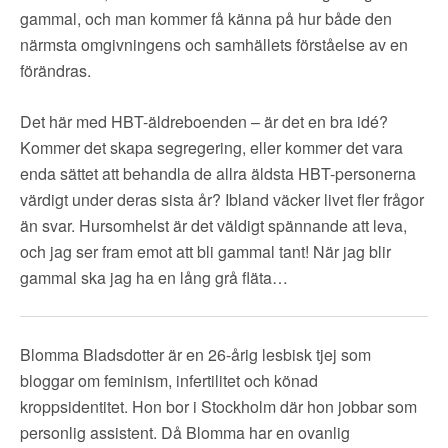
gammal, och man kommer få känna på hur både den
närmsta omgivningens och samhällets förståelse av en
förändras.
Det här med HBT-äldreboenden – är det en bra idé?
Kommer det skapa segregering, eller kommer det vara
enda sättet att behandla de allra äldsta HBT-personerna
värdigt under deras sista år? Ibland väcker livet fler frågor
än svar. Hursomhelst är det väldigt spännande att leva,
och jag ser fram emot att bli gammal tant! När jag blir
gammal ska jag ha en lång grå fläta…
Blomma Bladsdotter är en 26-årig lesbisk tjej som
bloggar om feminism, infertilitet och könad
kroppsidentitet. Hon bor i Stockholm där hon jobbar som
personlig assistent. Då Blomma har en ovanlig