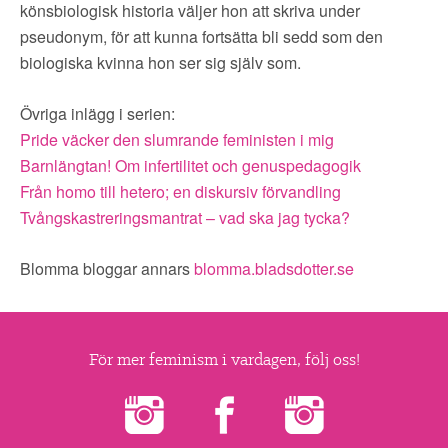
könsbiologisk historia väljer hon att skriva under
pseudonym, för att kunna fortsätta bli sedd som den
biologiska kvinna hon ser sig själv som.
Övriga inlägg i serien:
Pride väcker den slumrande feministen i mig
Barnlängtan! Om infertilitet och genuspedagogik
Från homo till hetero; en diskursiv förvandling
Tvångskastreringsmantrat – vad ska jag tycka?
Blomma bloggar annars
blomma.bladsdotter.se
För mer feminism i vardagen, följ oss!