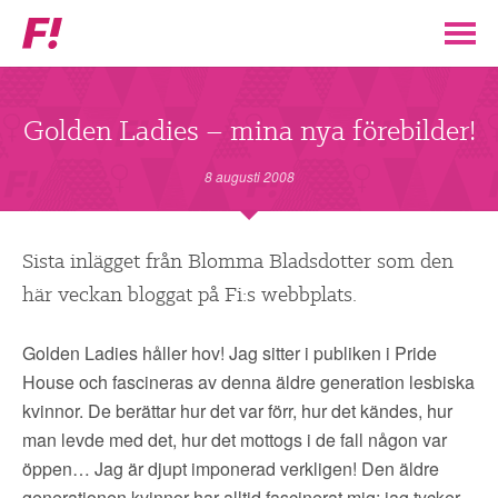
Feministiskt
initiativ
▼
VÅR POLITIK
Golden Ladies – mina nya förebilder!
STÖD F!
8 augusti 2008
BLI MEDLEM
Sista inlägget från Blomma Bladsdotter som den
här veckan bloggat på Fi:s webbplats.
▼
ENGAGERA DIG I F!
Golden Ladies håller hov! Jag sitter i publiken i Pride
ENAD RÖST
House och fascineras av denna äldre generation lesbiska
kvinnor. De berättar hur det var förr, hur det kändes, hur
PARTILEDARE
man levde med det, hur det mottogs i de fall någon var
öppen… Jag är djupt imponerad verkligen! Den äldre
generationen kvinnor har alltid fascinerat mig; jag tycker