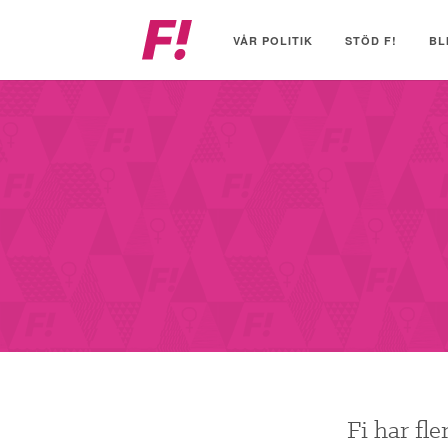
Feministiskt
initiativ
VÅR POLITIK
STÖD F!
BL
Fi har fl