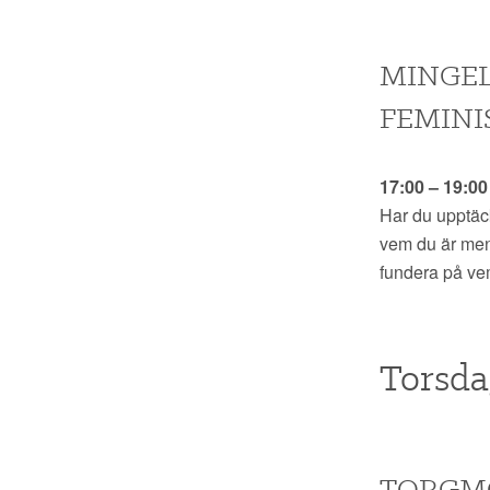
MINGEL:
FEMINIS
17:00 – 19:0
Har du upptäck
vem du är men 
fundera på ve
Torsdag
TORGMÖ