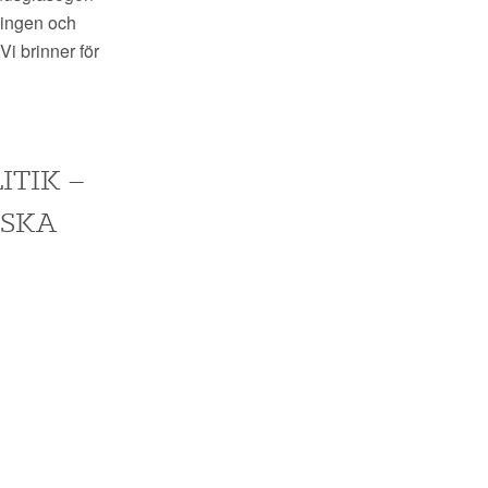
ningen och
i brinner för
ITIK –
ISKA