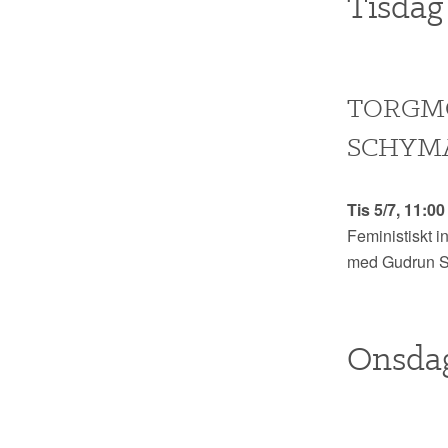
Tisdag 
TORGMÖ
SCHYMA
Tis 5/7, 11:0
Feministiskt i
med Gudrun Sc
Onsdag