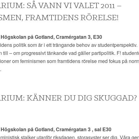
IUM: SÅ VANN VI VALET 2011 –
SMEN, FRAMTIDENS RÖRELSE!
0 Högskolan på Gotland, Cramérgatan 3, E30
idens politik som är i ett trängande behov av studentperspektiv.
 till – om progressivt tänkande vad gäller partipolitik. F! studen
sioner om feminismen som framtidens rörelse med fokus på normkr
.
RIUM: KÄNNER DU DIG SKUGGAD? 
0 Högskolan på Gotland, Cramérgatan 3 , sal E30
eministisk stalker utanför riksdagen, storasyster ser dig. Våra 