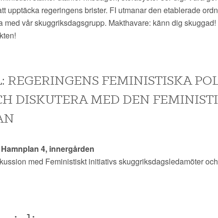
 att upptäcka regeringens brister. FI utmanar den etablerade ord
na med vår skuggriksdagsgrupp. Makthavare: känn dig skuggad! V
kten!
: REGERINGENS FEMINISTISKA POL
H DISKUTERA MED DEN FEMINIST
AN
0 Hamnplan 4, innergården
skussion med Feministiskt initiativs skuggriksdagsledamöter och