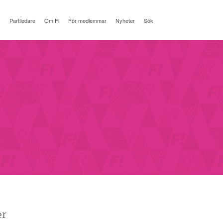
Partiledare
Om Fi
För medlemmar
Nyheter
Sök
er