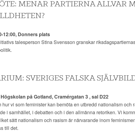
TE: MENAR PARTIERNA ALLVAR 
LLDHETEN?
0-12:00, Donners plats
nitiativs talesperson Stina Svensson granskar riksdagspartierna
litik.
RIUM: SVERIGES FALSKA SJÄLVBIL
0 Högskolan på Gotland, Cramérgatan 3 , sal D22
 hur vi som feminister kan bemöta en utbredd nationalism och 
de i samhället, i debatten och i den allmänna retoriken. Vi kom
ilket sätt nationalism och rasism är närvarande inom feminismen
 till det.