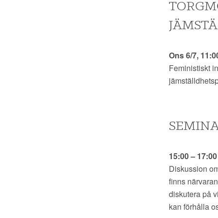
TORGMÖ
JÄMSTÄ
Ons 6/7, 11:0
Feministiskt i
jämställdhetspo
SEMINA
15:00 – 17:0
Diskussion om
finns närvaran
diskutera på v
kan förhålla oss