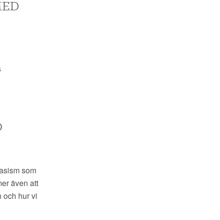
MED
s
D
rasism som
mer även att
 och hur vi