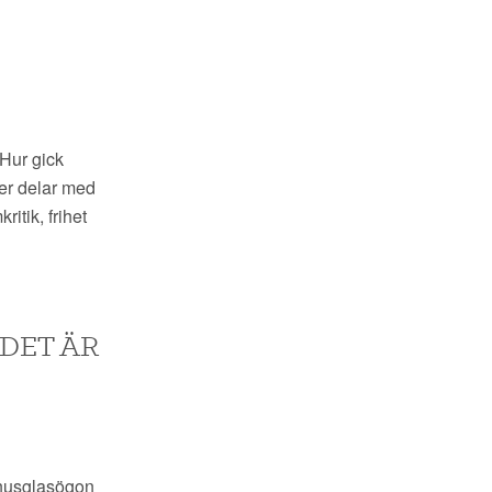
 Hur gick
ter delar med
itik, frihet
DET ÄR
genusglasögon