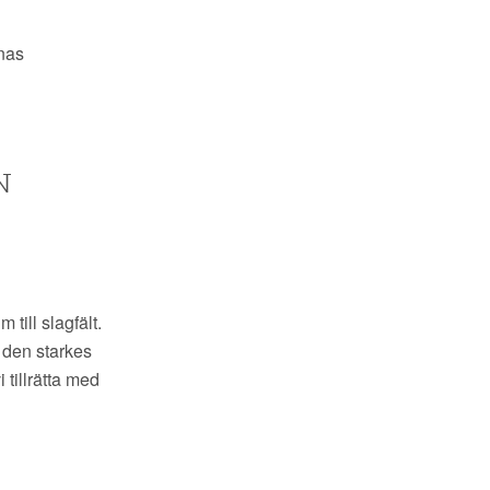
rnas
N
till slagfält.
 den starkes
tillrätta med