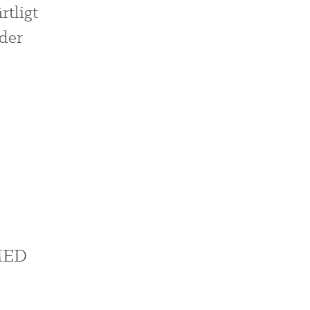
rtligt
nder
MED