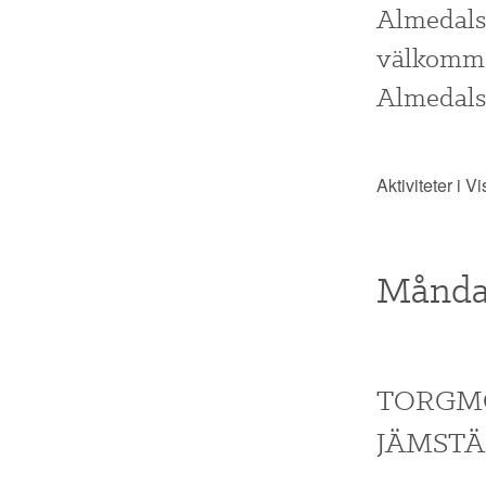
Almedalsv
välkommen
Almedals
Aktiviteter i
Måndag
TORGMÖ
JÄMSTÄ