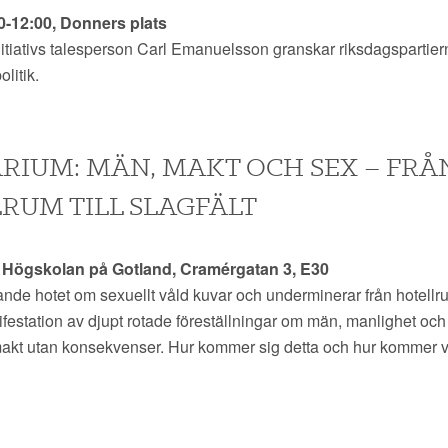
0-12:00, Donners plats
nitiativs talesperson Carl Emanuelsson granskar riksdagspartie
litik.
RIUM: MÄN, MAKT OCH SEX – FRÅ
RUM TILL SLAGFÄLT
0 Högskolan på Gotland, Cramérgatan 3, E30
de hotet om sexuellt våld kuvar och underminerar från hotellrum 
festation av djupt rotade föreställningar om män, manlighet och
 makt utan konsekvenser. Hur kommer sig detta och hur kommer vi 