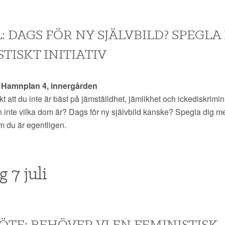
 DAGS FÖR NY SJÄLVBILD? SPEGLA 
TISKT INITIATIV
0 Hamnplan 4, innergården
t att du inte är bäst på jämställdhet, jämlikhet och ickediskrimi
inte vilka dom är? Dags för ny självbild kanske? Spegla dig me
m du är egentligen.
 7 juli
TE: BEHÖVER VI EN FEMINISTISK