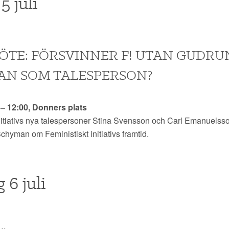
5 juli
TE: FÖRSVINNER F! UTAN GUDRU
N SOM TALESPERSON?
0 – 12:00, Donners plats
nitiativs nya talespersoner Stina Svensson och Carl Emanuelsso
hyman om Feministiskt initiativs framtid.
 6 juli