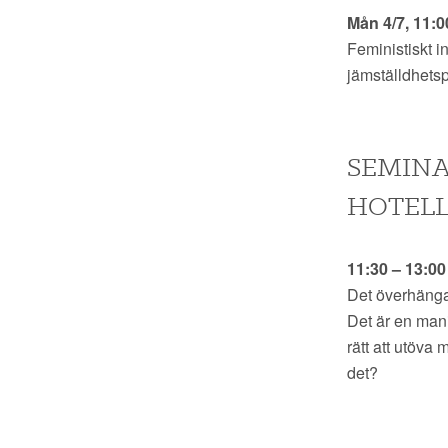
Mån 4/7, 11:0
Feministiskt i
jämställdhetspo
SEMINA
HOTELL
11:30 – 13:0
Det överhängan
Det är en mani
rätt att utöva
det?