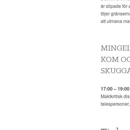
är slipade för
töjer gränser
att utmana ma
MINGEL
KOM OC
SKUGG
17:00 – 19:0
Maktkritisk di
talespersoner.