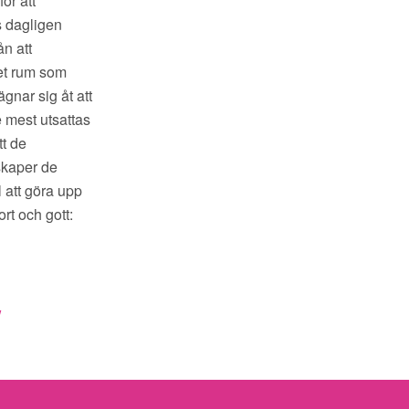
ör att
s dagligen
ån att
det rum som
ägnar sig åt att
e mest utsattas
tt de
skaper de
ll att göra upp
rt och gott:
w