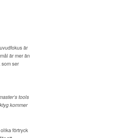
huvudfokus är
 mål är mer än
k som ser
master’s tools
rktyg kommer
olika förtryck