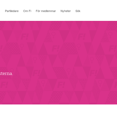
Partiledare
Om Fi
För medlemmar
Nyheter
Sök
sterna.