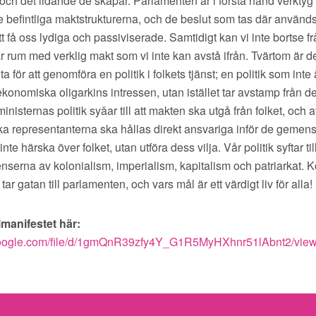
 och det lidande de skapar. Parlamenten är i första hand verktyg f
e befintliga maktstrukturerna, och de beslut som tas där använd
t få oss lydiga och passiviserade. Samtidigt kan vi inte bortse fr
 rum med verklig makt som vi inte kan avstå ifrån. Tvärtom är 
ta för att genomföra en politik i folkets tjänst; en politik som inte 
 ekonomiska oligarkins intressen, utan istället tar avstamp från d
inisternas politik syǎar till att makten ska utgå från folket, och a
ka representanterna ska hållas direkt ansvariga inför de gemen
inte härska över folket, utan utföra dess vilja. Vår politik syftar ti
erna av kolonialism, imperialism, kapitalism och patriarkat. Ko
tar gatan till parlamenten, och vars mål är ett värdigt liv för alla!
imanifestet här:
e.google.com/file/d/1gmQnR39zfy4Y_G1R5MyHXhnr51lAbnt2/vie