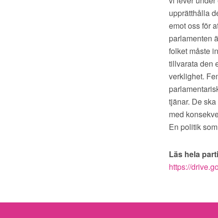
vi lever under
upprätthålla d
emot oss för at
parlamenten är
folket måste in
tillvarata den
verklighet. Fem
parlamentaris
tjänar. De ska 
med konsekvens
En politik som 
Läs hela part
https://driv