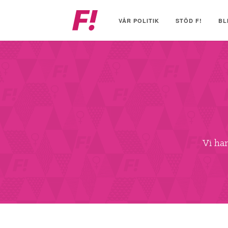
Feministiskt
initiativ
VÅR POLITIK
STÖD F!
BL
Vi har