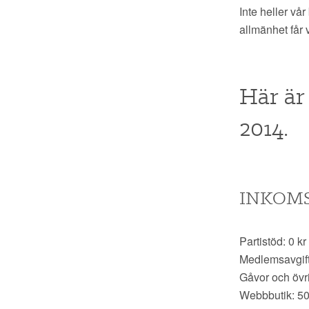
Inte heller vå
allmänhet får 
Här är 
2014.
INKOM
Partistöd: 0 kr
Medlemsavgift
Gåvor och övri
Webbbutik: 50