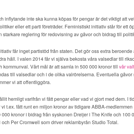
ch inflytande inte ska kunna köpas för pengar är det viktigt att v
itiker eller ett parti företräder. Feministiskt initiativ står för ett 
starkare reglering för redovisning av gåvor och bidrag till politi
itiativ får inget partistöd från staten. Det gör oss extra beroend
ra håll. I valen 2014 får vi själva bekosta våra valsedlar till riks
h kommunval. Vårt mål är att samla in 500 000 kronor till
vår val
s till valsedlar och i de olika valrörelserna. Eventuella gåvor 
mer vi att offentliggöra.
ållit hemligt varifrån vi fått pengar eller vad vi gjort med dem. I ti
r vi t.ex. fått runt en miljon kronor av tidigare ABBA-medlemme
000 kronor i bidrag från syskonen Dreijer i The Knife och 100 
 och Per Cromwell som driver reklambyrån Studio Total.