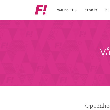
Feministiskt
initiativ
VÅR POLITIK
STÖD F!
BL
Vå
Öppenhet