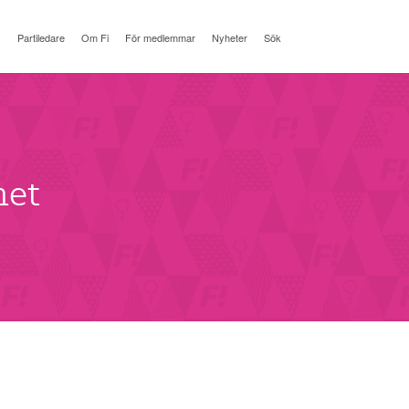
Partiledare
Om Fi
För medlemmar
Nyheter
Sök
het