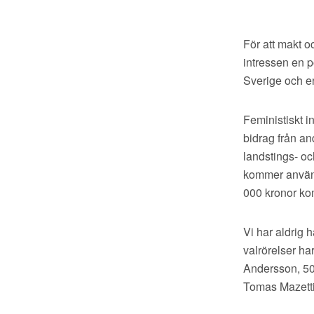
För att makt o
intressen en pol
Sverige och en 
Feministiskt in
bidrag från and
landstings- oc
kommer använda
000 kronor kom
Vi har aldrig h
valrörelser ha
Andersson, 50 
Tomas Mazetti