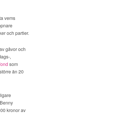
eta vems
öppnare
ker och partier.
e av gåvor och
dags-,
fond
som
större än 20
digare
n Benny
000 kronor av