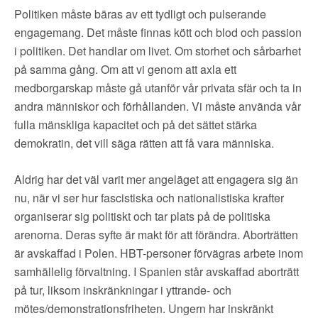
▼
OM FI
Politiken måste bäras av ett tydligt och pulserande
engagemang. Det måste finnas kött och blod och passion
▼
FÖR MEDLEMMAR
i politiken. Det handlar om livet. Om storhet och sårbarhet
på samma gång. Om att vi genom att axla ett
medborgarskap måste gå utanför vår privata sfär och ta in
NYHETER
andra människor och förhållanden. Vi måste använda vår
fulla mänskliga kapacitet och på det sättet stärka
SÖK
demokratin, det vill säga rätten att få vara människa.
Aldrig har det väl varit mer angeläget att engagera sig än
nu, när vi ser hur fascistiska och nationalistiska krafter
organiserar sig politiskt och tar plats på de politiska
arenorna. Deras syfte är makt för att förändra. Aborträtten
är avskaffad i Polen. HBT-personer förvägras arbete inom
samhällelig förvaltning. I Spanien står avskaffad aborträtt
på tur, liksom inskränkningar i yttrande- och
mötes/demonstrationsfriheten. Ungern har inskränkt