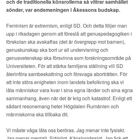
och de traditionella könsrollerna så vittrar samhället
sönder, var andemeningen i Åkessons budskap.
Feminism är extremism, enligt SD. Och detta följer man
upp i riksdagen genom att föreslå att genuspedagogiken i
förskolan ska avskaffas (det är övergrepp mot barnen),
genuskunskap ska bort ur all undervisning och
genusvetenskap ska försvinna som forskningsområde på
Universiteten. För att stärka familjens ställning vill SD
återinföra sambeskattning och försvaga aborträtten. För
att inte störa enigheten inom landets befolkning ska vi
låta människor vara kvar i sina egna länder och sina egna
sammanhang, även när det är krig och katastrof. Enligt ett
sådant resonemang heter Högdalen Rumänien och
människorna ska tillbaka dit.
Vi måste våga låta oss beröras. Jag menar inte fysiskt.
Jag menar mentalt. Själsligt. Känslomässigt. Jag fick ett