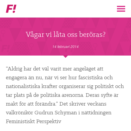
Feministiskt
initiativ
▼
VÅR POLITIK
Vågar vi låta oss beröras?
STÖD F!
14 februari 2014
BLI MEDLEM
”Aldrig har det väl varit mer angeläget att
engagera än nu, när vi ser hur fascistiska och
▼
ENGAGERA DIG I F!
nationalistiska krafter organiserar sig politiskt och
tar plats på de politiska arenorna. Deras syfte är
ENAD RÖST
makt för att förändra.” Det skriver veckans
valkrönikör Gudrun Schyman i nättidningen
PARTILEDARE
Feministiskt Perspektiv