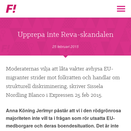
Feministiskt
initiativ
▼
VÅR POLITIK
Upprepa inte Reva-skandalen
STÖD F!
25 februari 2015
BLI MEDLEM
Moderaternas vilja att låta vakter avhysa EU-
migranter strider mot folkrätten och handlar om
▼
ENGAGERA DIG I F!
strukturell diskriminering, skriver Sissela
Nordling Blanco i Expressen 25 feb 2015.
ENAD RÖST
Anna Köning Jerlmyr påstår att vi i den rödgrönrosa
PARTILEDARE
majoriteten inte vill ta i frågan som rör utsatta EU-
medborgare och deras boendesituation. Det är inte