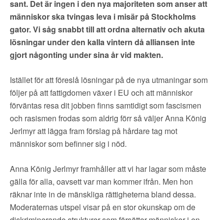
▼
OM FI
sant. Det är ingen i den nya majoriteten som anser att
människor ska tvingas leva i misär på Stockholms
▼
gator. Vi såg snabbt till att ordna alternativ och akuta
FÖR MEDLEMMAR
lösningar under den kalla vintern då alliansen inte
gjort någonting under sina år vid makten.
NYHETER
Istället för att föreslå lösningar på de nya utmaningar som
SÖK
följer på att fattigdomen växer i EU och att människor
förväntas resa dit jobben finns samtidigt som fascismen
och rasismen frodas som aldrig förr så väljer Anna König
Jerlmyr att lägga fram förslag på hårdare tag mot
människor som befinner sig i nöd.
Anna König Jerlmyr framhåller att vi har lagar som måste
gälla för alla, oavsett var man kommer ifrån. Men hon
räknar inte in de mänskliga rättigheterna bland dessa.
Moderaternas utspel visar på en stor okunskap om de
diskriminerande strukturer som försätter människor i en