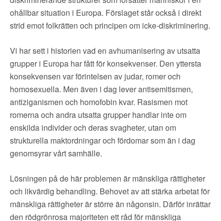
ohållbar situation i Europa. Förslaget står också i direkt
strid emot folkrätten och principen om icke-diskriminering.
Vi har sett i historien vad en avhumanisering av utsatta
grupper i Europa har fått för konsekvenser. Den yttersta
konsekvensen var förintelsen av judar, romer och
homosexuella. Men även i dag lever antisemitismen,
antiziganismen och homofobin kvar. Rasismen mot
romerna och andra utsatta grupper handlar inte om
enskilda individer och deras svagheter, utan om
strukturella maktordningar och fördomar som än i dag
genomsyrar vårt samhälle.
Lösningen på de här problemen är mänskliga rättigheter
och likvärdig behandling. Behovet av att stärka arbetat för
mänskliga rättigheter är större än någonsin. Därför inrättar
den rödgrönrosa majoriteten ett råd för mänskliga