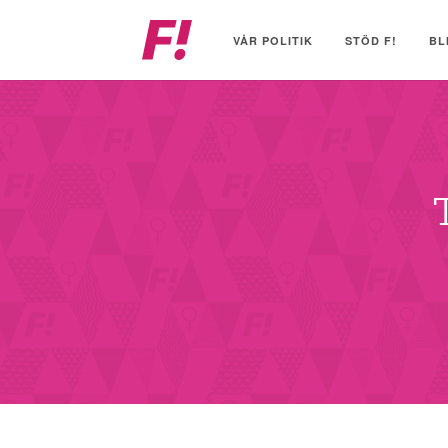
Feministiskt
initiativ
VÅR POLITIK
STÖD F!
BL