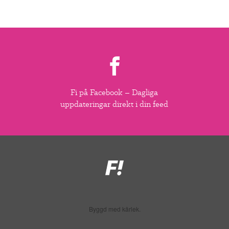
Fi på Facebook – Dagliga
uppdateringar direkt i din feed
Feministiskt
initiativ
Byggd med kärlek.