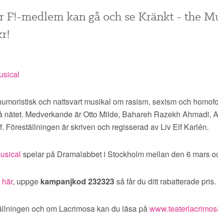
 F!-medlem kan gå och se Kränkt - the Mu
r!
humoristisk och nattsvart musikal om rasism, sexism och homof
å nätet. Medverkande är Otto Milde, Bahareh Razekh Ahmadi, 
. Föreställningen är skriven och regisserad av Liv Elf Karlén.
usical
spelar på Dramalabbet i Stockholm mellan den 6 mars oc
 här
, uppge
kampanjkod 232323
så får du ditt rabatterade pris.
ällningen och om Lacrimosa kan du läsa på
www.teaterlacrimos