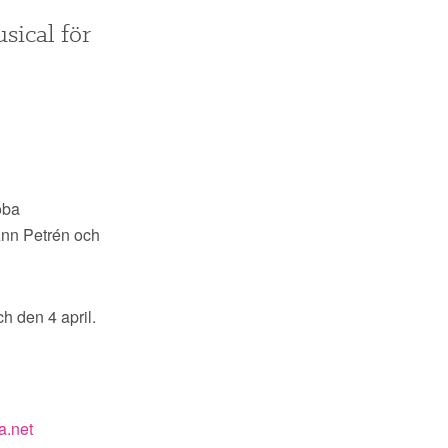
sical för
oba
Ann Petrén och
h den 4 april.
a.net