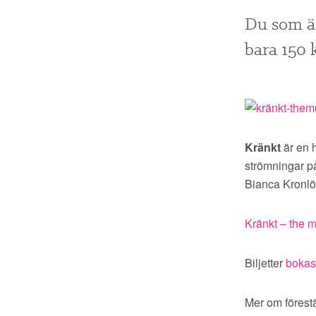
Du som är
bara 150 k
Kränkt
är en 
strömningar p
Bianca Kronlöf
Kränkt – the m
Biljetter
bokas
Mer om förest