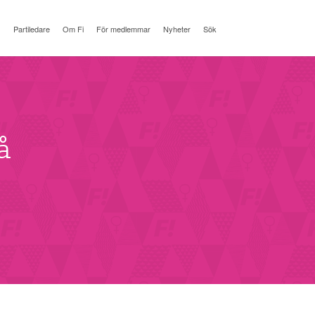
Partiledare
Om Fi
För medlemmar
Nyheter
Sök
å