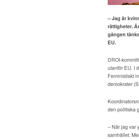
– Jag är kvin
rättigheter. 
gången tänker
EU.
DROI-kommittén
utanför EU. I 
Feministiskt in
demokrater (S
Koordinatorsro
den politiska 
– När jag var 
samhället. Men