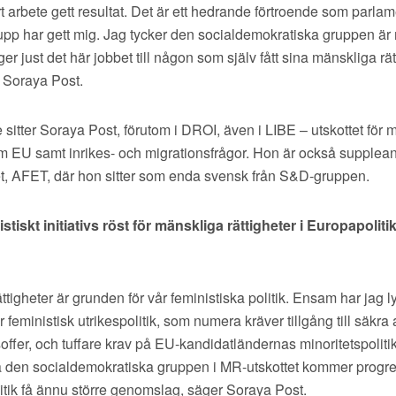
t arbete gett resultat. Det är ett hedrande förtroende som parlam
rupp har gett mig. Jag tycker den socialdemokratiska gruppen ä
er just det här jobbet till någon som själv fått sina mänskliga rät
r Soraya Post.
 sitter Soraya Post, förutom i DROI, även i LIBE – utskottet för
om EU samt inrikes- och migrationsfrågor. Hon är också suppleant
et, AFET, där hon sitter som enda svensk från S&D-gruppen.
stiskt initiativs röst för mänskliga rättigheter i Europapolit
ttigheter är grunden för vår feministiska politik. Ensam har jag l
feministisk utrikespolitik, som numera kräver tillgång till säkra 
soffer, och tuffare krav på EU-kandidatländernas minoritetspoliti
la den socialdemokratiska gruppen i MR-utskottet kommer progre
litik få ännu större genomslag, säger Soraya Post.