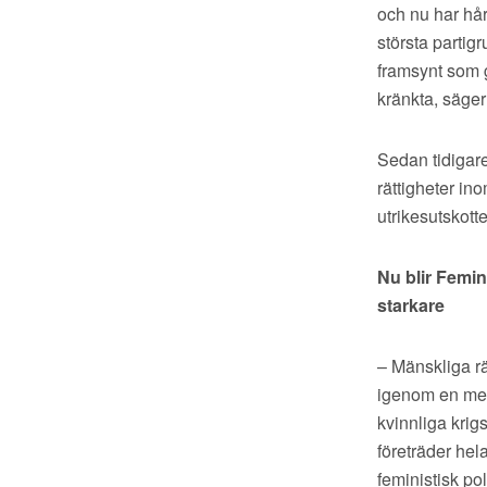
och nu har hår
största partig
framsynt som g
kränkta, säge
Sedan tidigare
rättigheter in
utrikesutskott
Nu blir Femini
starkare
– Mänskliga rä
igenom en mer 
kvinnliga krig
företräder he
feministisk po