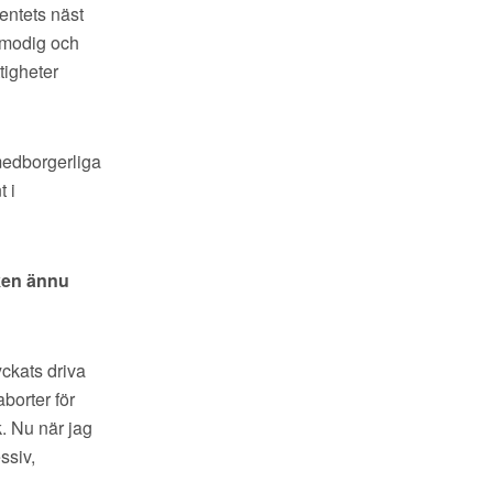
entets näst
r modig och
tigheter
 medborgerliga
 i
iken ännu
yckats driva
aborter för
k. Nu när jag
ssiv,