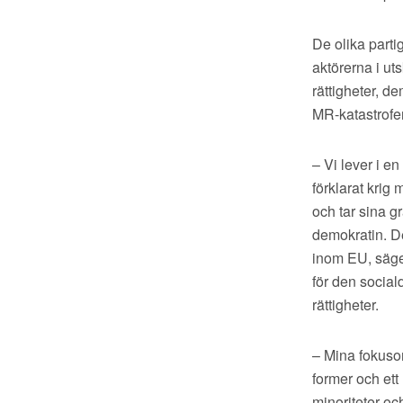
De olika part
aktörerna i ut
rättigheter, d
MR-katastrofen
– Vi lever i e
förklarat krig
och tar sina g
demokratin. De
inom EU, säger
för den social
rättigheter.
– Mina fokusom
former och ett
minoriteter oc