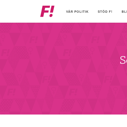
Feministiskt
initiativ
VÅR POLITIK
STÖD F!
BL
S