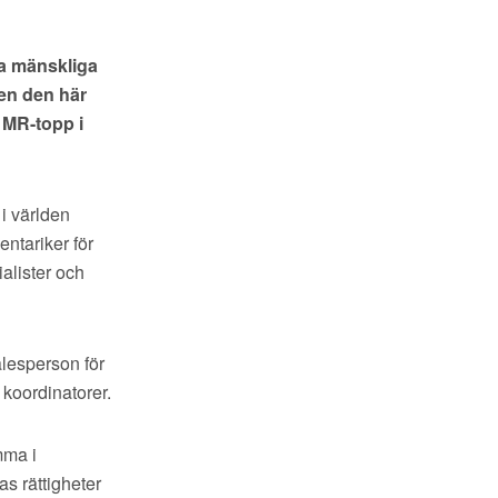
na mänskliga
Men den här
 MR-topp i
i världen
ntariker för
ialister och
alesperson för
 koordinatorer.
mma i
s rättigheter