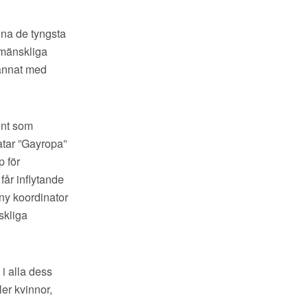
ena de tyngsta
 mänskliga
 annat med
ent som
atar ”Gayropa”
p för
får inflytande
 ny koordinator
skliga
i alla dess
ler kvinnor,