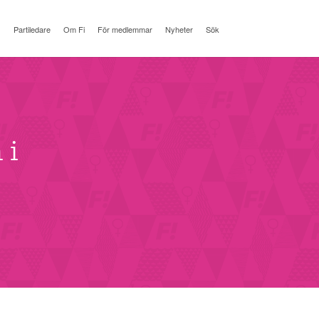
Partiledare
Om Fi
För medlemmar
Nyheter
Sök
 i