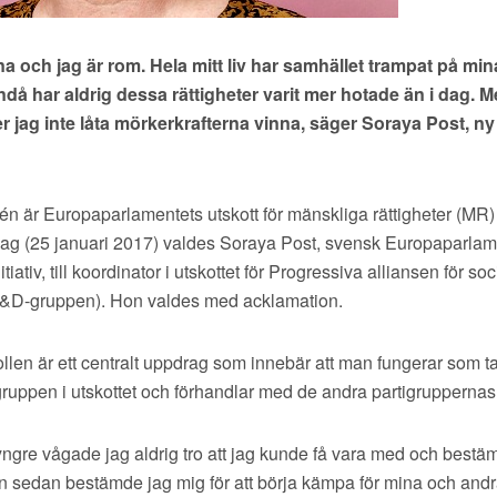
na och jag är rom. Hela mitt liv har samhället trampat på mi
Ändå har aldrig dessa rättigheter varit mer hotade än i dag. 
 jag inte låta mörkerkrafterna vinna, säger Soraya Post, ny
 är Europaparlamentets utskott för mänskliga rättigheter (MR) 
dag (25 januari 2017) valdes Soraya Post, svensk Europaparlame
itiativ, till koordinator i utskottet för Progressiva alliansen för soc
&D-gruppen). Hon valdes med acklamation.
llen är ett centralt uppdrag som innebär att man fungerar som t
gruppen i utskottet och förhandlar med de andra partigruppernas
yngre vågade jag aldrig tro att jag kunde få vara med och bestä
 sedan bestämde jag mig för att börja kämpa för mina och andra