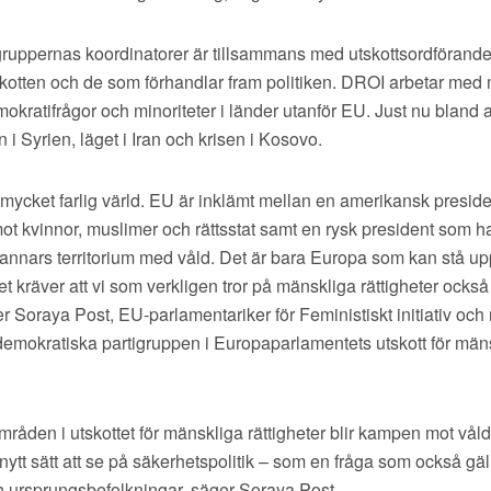
igruppernas koordinatorer är tillsammans med utskottsordförand
skotten och de som förhandlar fram politiken. DROI arbetar med
emokratifrågor och minoriteter i länder utanför EU. Just nu bland
 i Syrien, läget i Iran och krisen i Kosovo.
n mycket farlig värld. EU är inklämt mellan en amerikansk presid
 mot kvinnor, muslimer och rättsstat samt en rysk president som h
rannars territorium med våld. Det är bara Europa som kan stå up
t kräver att vi som verkligen tror på mänskliga rättigheter också 
 Soraya Post, EU-parlamentariker för Feministiskt initiativ och
demokratiska partigruppen i Europaparlamentets utskott för män
råden i utskottet för mänskliga rättigheter blir kampen mot våld 
 nytt sätt att se på säkerhetspolitik – som en fråga som också gäl
h ursprungsbefolkningar, säger Soraya Post.