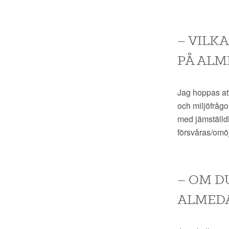
– VILKA
PÅ ALM
Jag hoppas at
och
miljöfråg
med
jämställd
försvåras/omöj
– OM D
ALMEDA