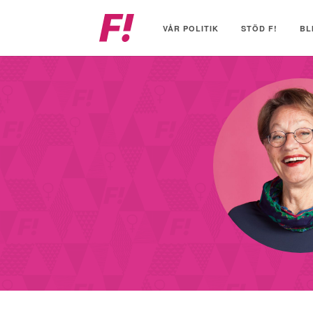
Feministiskt
initiativ
VÅR POLITIK
STÖD F!
BL