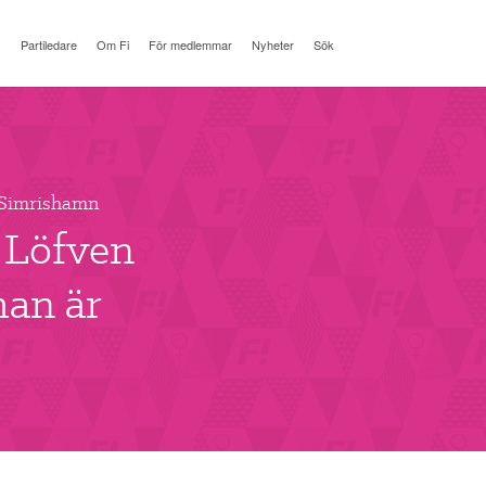
Partiledare
Om Fi
För medlemmar
Nyheter
Sök
i Simrishamn
 Löfven
han är