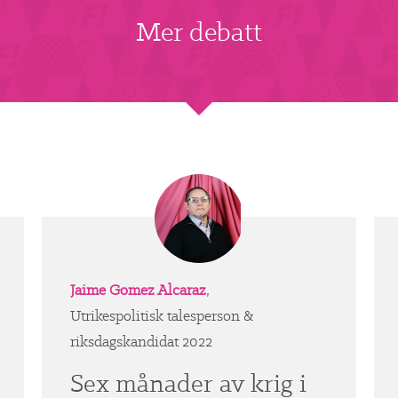
Mer debatt
Jaime Gomez Alcaraz
,
Utrikespolitisk talesperson &
riksdagskandidat 2022
Sex månader av krig i