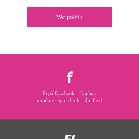
Vår politik
Fi på Facebook – Dagliga
uppdateringar direkt i din feed
Feministiskt