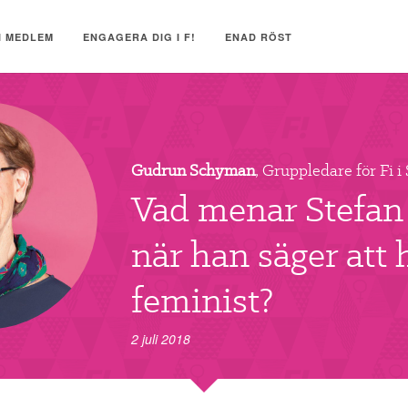
I MEDLEM
ENGAGERA DIG I F!
ENAD RÖST
Gudrun Schyman
, Gruppledare för Fi 
Vad menar Stefan
när han säger att 
feminist?
2 juli 2018