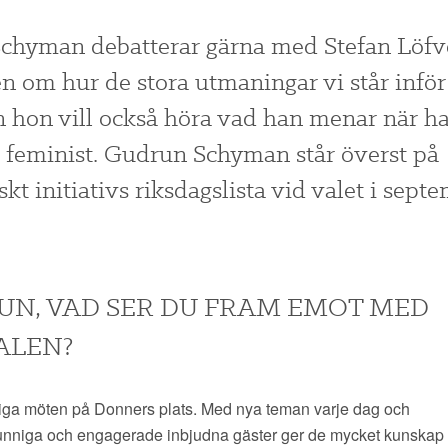
chyman debatterar gärna med Stefan Löfv
 om hur de stora utmaningar vi står infö
 hon vill också höra vad han menar när h
r feminist. Gudrun Schyman står överst på
kt initiativs riksdagslista vid valet i sept
UN, VAD SER DU FRAM EMOT MED
ALEN?
liga möten på Donners plats. Med nya teman varje dag och
unniga och engagerade inbjudna gäster ger de mycket kunskap 