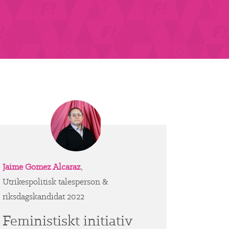
Jaime Gomez Alcaraz
,
Utrikespolitisk talesperson &
riksdagskandidat 2022
Feministiskt initiativ