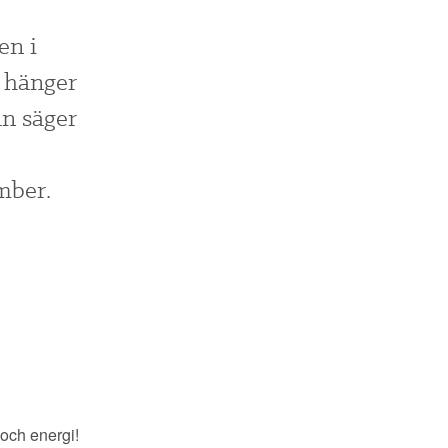
en i
r hänger
an säger
ember.
och energi!