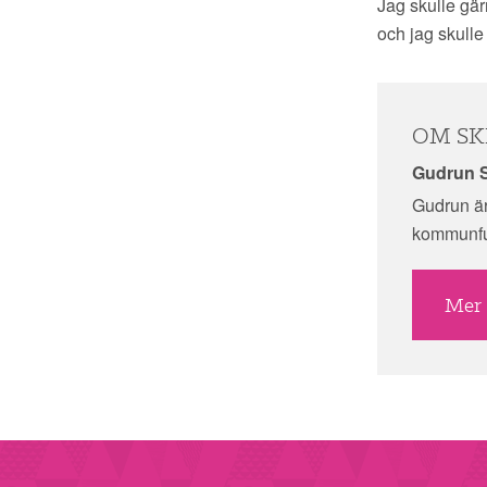
Jag skulle gär
och jag skulle
OM SK
Gudrun 
Gudrun är
kommunfu
Mer