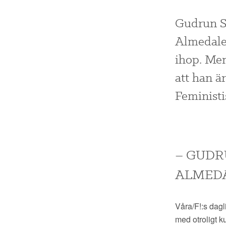
Gudrun S
Almedalen
ihop. Men
att han ä
Feministis
– GUDR
ALMED
Våra/F!:s dag
med
otroligt
k