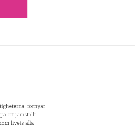
ttigheterna, förnyar
a ett jämställt
om livets alla