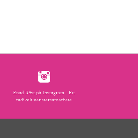
Enad Röst på Instagram - Ett
radikalt vänstersamarbete