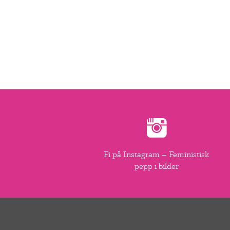
Fi på Instagram – Feministisk
pepp i bilder