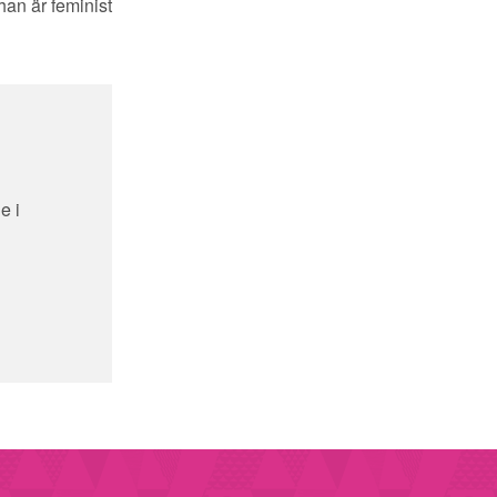
 han är
feminist
e i