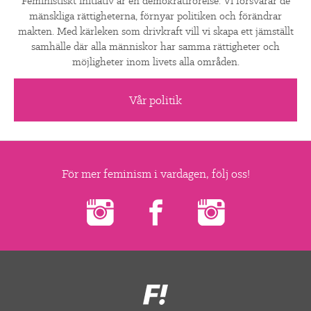
Feministiskt initiativ är en demokratirörelse. Vi försvarar de
mänskliga rättigheterna, förnyar politiken och förändrar
makten. Med kärleken som drivkraft vill vi skapa ett jämställt
samhälle där alla människor har samma rättigheter och
möjligheter inom livets alla områden.
Vår politik
För mer feminism i vardagen, följ oss!
Feministiskt
initiativ