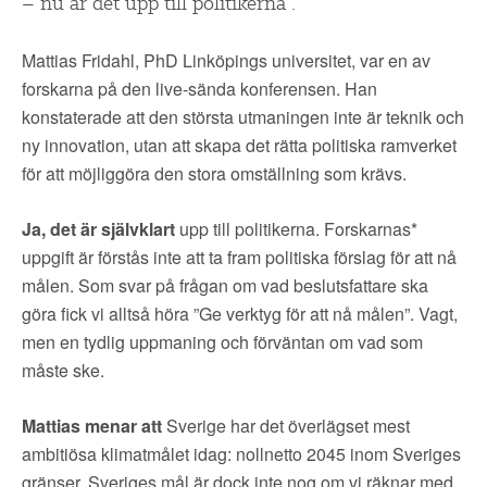
– nu är det upp till politikerna”.
Mattias Fridahl, PhD Linköpings universitet, var en av
forskarna på den live-sända konferensen. Han
konstaterade att den
största utmaningen inte är teknik och
ny innovation, utan att skapa det rätta politiska ramverket
för att möjliggöra den stora omställning som krävs.
Ja, det är självklart
upp till politikerna.
Forskarnas*
uppgift är förstås inte att ta fram politiska förslag för att nå
målen. Som svar på frågan om vad beslutsfattare ska
göra fick vi alltså höra ”Ge verktyg för att nå målen”. Vagt,
men en tydlig uppmaning och förväntan om vad som
måste ske.
Mattias menar att
Sverige har det överlägset mest
ambitiösa klimatmålet idag: nollnetto 2045 inom Sveriges
gränser. Sveriges mål är dock inte nog om vi räknar med