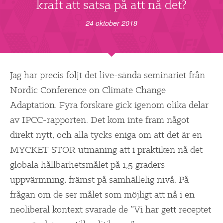
▼
kraft att satsa på att nå det?
OM FI
24 oktober 2018
▼
FÖR MEDLEMMAR
NYHETER
Jag har precis följt det live-sända seminariet från
Nordic Conference on Climate Change
SÖK
Adaptation. Fyra forskare gick igenom olika delar
av IPCC-rapporten. Det kom inte fram något
direkt nytt, och alla tycks eniga om att det är en
MYCKET STOR utmaning att i praktiken nå det
globala hållbarhetsmålet på 1,5 graders
uppvärmning, främst på samhällelig nivå. På
frågan om de ser målet som möjligt att nå i en
neoliberal kontext svarade de ”Vi har gett receptet