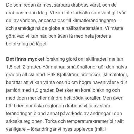
De som redan är mest sårbara drabbas värst, och de
drabbas redan idag. Vi kan inte fortsätta som vanligt i vår
del av världen, anpassa oss till klimatförändringarna –
och samtidigt nå de globala hållbarhetsmålen.
Vi måste
göra vad vi kan här, och även få med hela jordens
befolkning på tåget.
Det finns mycket
forskning gjord om skillnaden mellan
1,5 och 2 grader.
För m
ånga små önationer gör den halva
graden all skillnad.
Erik Kjellström, professor i klimatologi,
berättar att vi kan vänta oss 10 cm högre havsnivåer vid 2
jämfört med 1,5 grader. Det sker en
k
orallblekning och
med tiden mer eller mindre helt döda koraller. Men även
här i den
nordiska regionen drabbas vi ju av stora
förändringar, bland annat påverkade av ändringar i den
arktiska regionen. Torka och temperaturextremer blir allt
vanligare – förändringar vi nyss upplevde (mitt i