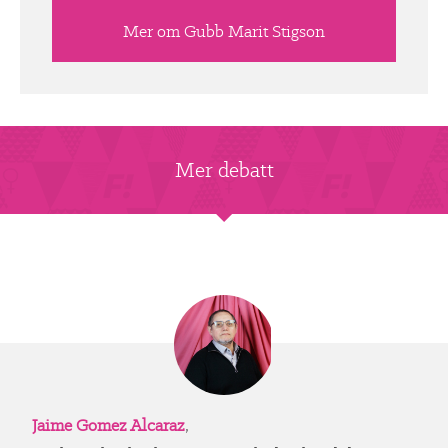
Mer om Gubb Marit Stigson
Mer debatt
Jaime Gomez Alcaraz
,