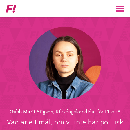
Feministiskt
initiativ
▼
VÅR POLITIK
STÖD F!
BLI MEDLEM
▼
ENGAGERA DIG I F!
ENAD RÖST
Gubb Marit Stigson
, Riksdagskandidat för Fi 2018
PARTILEDARE
Vad är ett mål, om vi inte har politisk