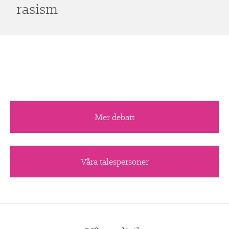
rasism
Mer debatt
Våra talespersoner