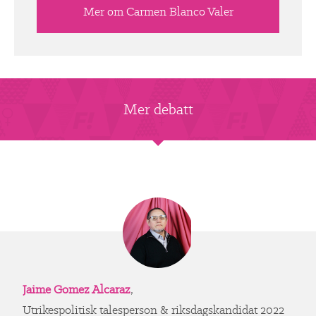
Mer om Carmen Blanco Valer
Mer debatt
Jaime Gomez Alcaraz
,
Utrikespolitisk talesperson & riksdagskandidat 2022