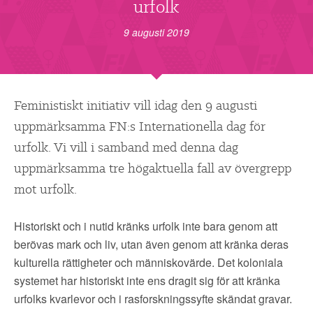
▼
urfolk
OM FI
9 augusti 2019
▼
FÖR MEDLEMMAR
NYHETER
Feministiskt initiativ vill idag den 9 augusti
uppmärksamma FN:s Internationella dag för
SÖK
urfolk. Vi vill i samband med denna dag
uppmärksamma tre högaktuella fall av övergrepp
mot urfolk.
Historiskt och i nutid kränks urfolk inte bara genom att
berövas mark och liv, utan även genom att kränka deras
kulturella rättigheter och människovärde. Det koloniala
systemet har historiskt inte ens dragit sig för att kränka
urfolks kvarlevor och i rasforskningssyfte skändat gravar.