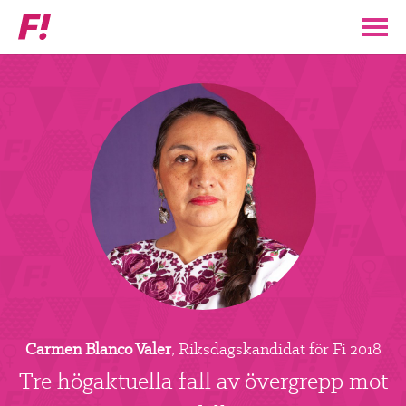
Feministiskt
initiativ
▼
VÅR POLITIK
STÖD F!
BLI MEDLEM
▼
ENGAGERA DIG I F!
ENAD RÖST
Carmen Blanco Valer
, Riksdagskandidat för Fi 2018
PARTILEDARE
Tre högaktuella fall av övergrepp mot