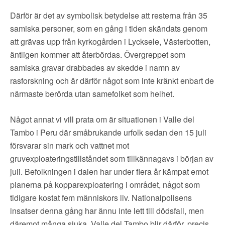
Därför är det av symbolisk betydelse att resterna från 35
samiska personer, som en gång i tiden skändats genom
att grävas upp från kyrkogården i Lycksele, Västerbotten,
äntligen kommer att återbördas. Övergreppet som
samiska gravar drabbades av skedde i namn av
rasforskning och är därför något som inte kränkt enbart de
närmaste berörda utan samefolket som helhet.
Något annat vi vill prata om är situationen i Valle del
Tambo i Peru där småbrukande urfolk sedan den 15 juli
försvarar sin mark och vattnet mot
gruvexploateringstillståndet som tillkännagavs i början av
juli. Befolkningen i dalen har under flera år kämpat emot
planerna på kopparexploatering i området, något som
tidigare kostat fem människors liv. Nationalpolisens
insatser denna gång har ännu inte lett till dödsfall, men
däremot många sjuka. Valle del Tambo blir därför, precis