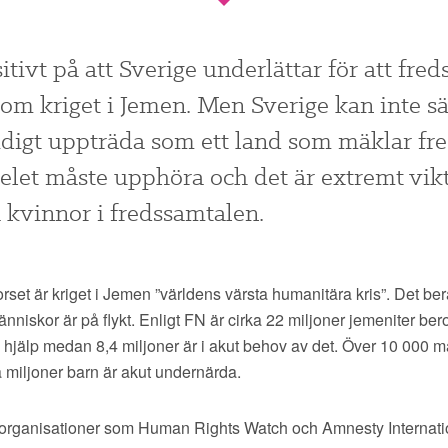
itivt på att Sverige underlättar för att fre
om kriget i Jemen. Men Sverige kan inte s
digt uppträda som ett land som mäklar fre
let måste upphöra och det är extremt vikti
 kvinnor i fredssamtalen.
rset är kriget i Jemen ”världens värsta humanitära kris”. Det ber
änniskor är på flykt. Enligt FN är cirka 22 miljoner jemeniter be
 hjälp medan 8,4 miljoner är i akut behov av det. Över 10 000 m
 miljoner barn är akut undernärda.
organisationer som Human Rights Watch och Amnesty Internati