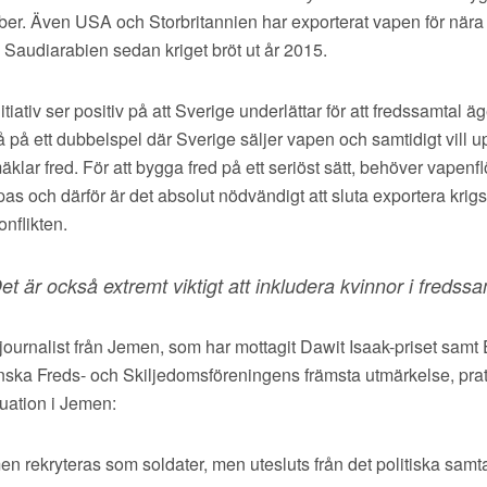
ber. Även USA och Storbritannien har exporterat vapen för nära
ll Saudiarabien sedan kriget bröt ut år 2015.
itiativ ser positiv på att Sverige underlättar för att fredssamtal 
å på ett dubbelspel där Sverige säljer vapen och samtidigt vill 
klar fred. För att bygga fred på ett seriöst sätt, behöver vapenflö
as och därför är det absolut nödvändigt att sluta exportera krigsm
onflikten.
et är också extremt viktigt att inkludera kvinnor i fredss
journalist från Jemen, som har mottagit Dawit Isaak-priset samt
enska Freds- och Skiljedomsföreningens främsta utmärkelse, pra
uation i Jemen:
en rekryteras som soldater, men utesluts från det politiska samtale