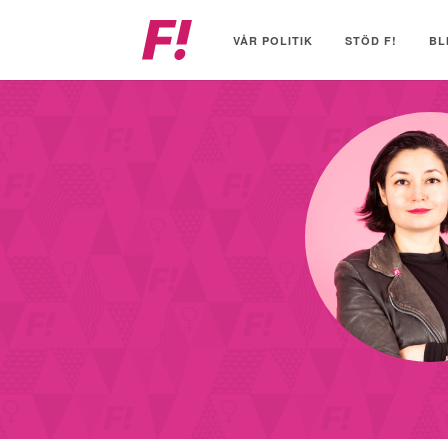
Feministiskt
initiativ
VÅR POLITIK
STÖD F!
BL