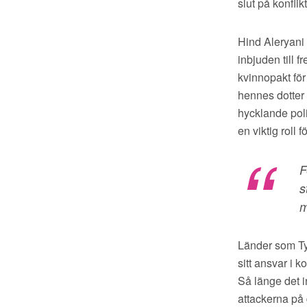
slut på konflik
Hind Aleryani 
inbjuden till 
kvinnopakt för
hennes dotter 
hycklande pol
en viktig roll 
F
s
m
Länder som Tys
sitt ansvar i 
Så länge det i
attackerna på d