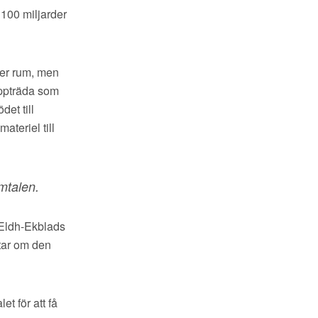
 100 miljarder
äger rum, men
uppträda som
det till
ateriel till
amtalen.
 Eldh-Ekblads
tar om den
t för att få