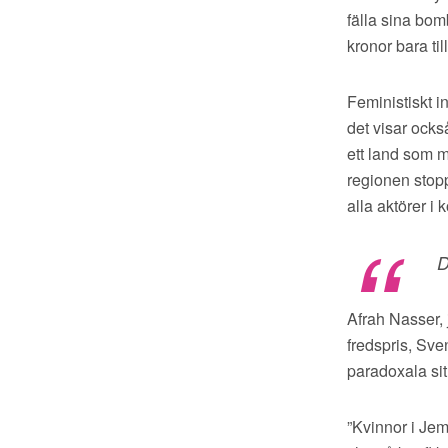
fälla sina bom
kronor bara ti
Feministiskt in
det visar ocks
ett land som mä
regionen stopp
alla aktörer i k
D
Afrah Nasser, 
fredspris, Sv
paradoxala sit
”Kvinnor i Jem