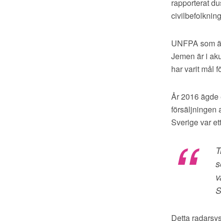
rapporterat du
civilbefolknin
UNFPA som är F
Jemen är i aku
har varit mål f
År 2016 ägde e
försäljningen 
Sverige var et
T
s
v
S
Detta radarsys