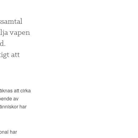
dssamtal
älja vapen
d.
gt att
äknas att cirka
roende av
änniskor har
onal har