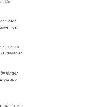
ch där
h flickor i
egravningar
a att stoppa
v Saudiarabien.
ill länder
vancerade
get var de ska