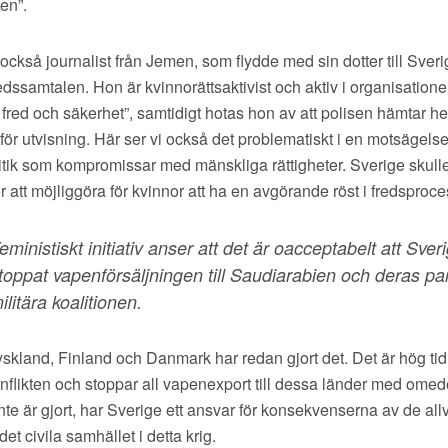
ten”.
också journalist från Jemen, som flydde med sin dotter till Sveri
fredssamtalen. Hon är kvinnorättsaktivist och aktiv i organisatio
 fred och säkerhet”, samtidigt hotas hon av att polisen hämtar 
för utvisning. Här ser vi också det problematiskt i en motsägelse
itik som kompromissar med mänskliga rättigheter. Sverige skull
för att möjliggöra för kvinnor att ha en avgörande röst i fredsproc
eministiskt initiativ anser att det är oacceptabelt att Sver
toppat vapenförsäljningen till Saudiarabien och deras par
ilitära koalitionen.
kland, Finland och Danmark har redan gjort det. Det är hög tid a
konflikten och stoppar all vapenexport till dessa länder med omed
nte är gjort, har Sverige ett ansvar för konsekvenserna av de allv
et civila samhället i detta krig.