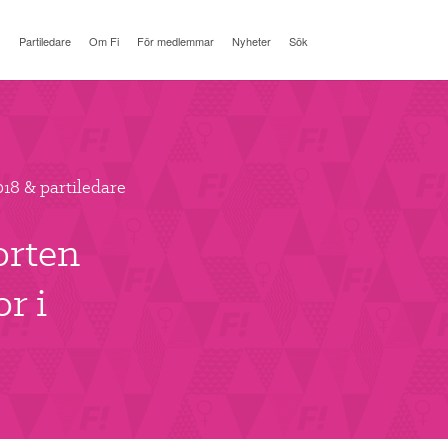
Partiledare
Om Fi
För medlemmar
Nyheter
Sök
018 & partiledare
orten
r i