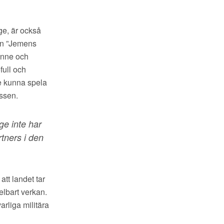
ge, är också
nen ”Jemens
henne och
full och
e kunna spela
essen.
ige inte har
tners i den
tt landet tar
elbart verkan.
arliga militära