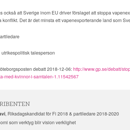
ss också att Sverige inom EU driver förslaget att stoppa vapenexpo
a konflikt. Det är det minsta ett vapenexporterande land som Sv
partiledare
, utrikespolitisk talesperson
Göteborgsposten debatt 2018-12-06:
http://www.gp.se/debatt/st
ta-med-kvinnor-i-samtalen-1.11542567
RIBENTEN
avi
, Riksdagskandidat för Fi 2018 & partiledare 2018-2020
mi som verktyg blir vision verklighet