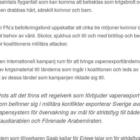
ssintals flyganfall som kan komma att betraktas som krigsbrott o
gen drabbas hårt, särskilt kvinnor och barn.
N:s befolkningsfond uppskattar att cirka tre miljoner kvinnor oc
t behov av vård. Skolor, sjukhus och till och med bröllop och b
ör koalitionens militära attacker.
n internationell kampanj rum för att tvinga vapenexportländern
av krigsmaterial till länderna som ingår i koalitionen och leds a
t av dessa länder som kampanjen riktade sig till.
rots att det finns ett regelverk som förbjuder vapenexport t
om befinner sig i militära konflikter exporterar Sverige a
apensystem för övervakning av mål för stridsflyg till både
audiarabien och Förenade Arabemiraten.
tem som tillverkaren Saab kallar för
Erieye
talar om för stridsfly