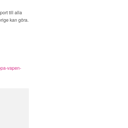
rt till alla
erige kan göra.
oppa-vapen-