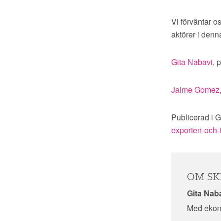
Vi förväntar o
aktörer i denn
Gita Nabavi
, 
Jaime Gomez
Publicerad i 
exporten-och-
OM SK
Gita Nab
Med ekono