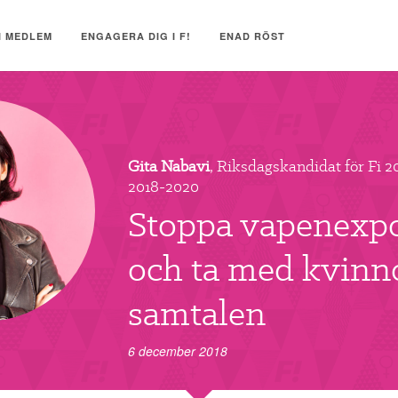
I MEDLEM
ENGAGERA DIG I F!
ENAD RÖST
Gita Nabavi
, Riksdagskandidat för Fi 2
2018-2020
Stoppa vapenexp
och ta med kvinno
samtalen
6 december 2018