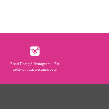
Enad Röst på Instagram - Ett
radikalt vänstersamarbete