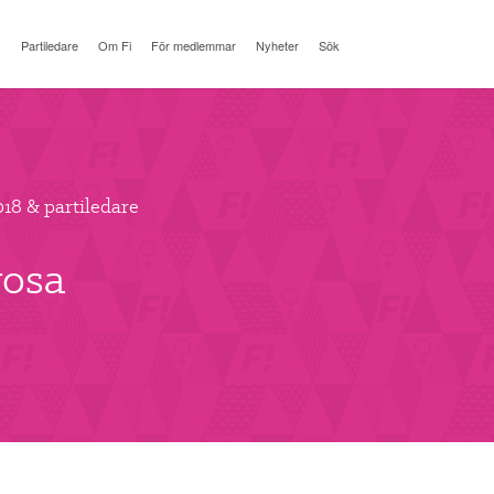
Partiledare
Om Fi
För medlemmar
Nyheter
Sök
018 & partiledare
rosa