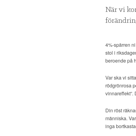
När vi ko
förändrin
4%-spärren ni 
stol i riksdage
beroende på hur
Var ska vi sitt
rödgrönrosa po
vinnareffekt”. 
Din röst räknas
människa. Varj
inga bortkasta