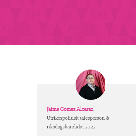
Jaime Gomez Alcaraz
,
Utrikespolitisk talesperson &
riksdagskandidat 2022