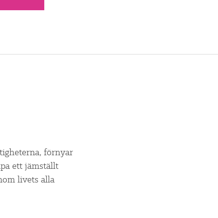
ttigheterna, förnyar
a ett jämställt
om livets alla