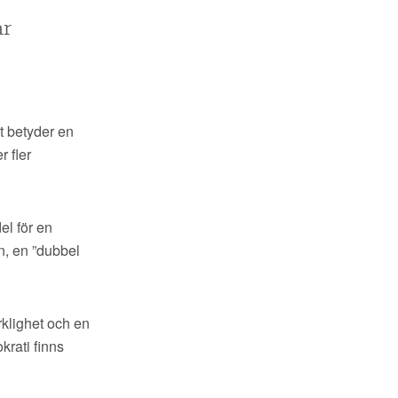
ar
t betyder en
r fler
del för en
n, en ”dubbel
erklighet och en
krati finns