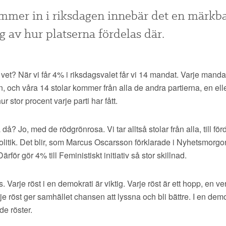
mmer in i riksdagen innebär det en märkb
g av hur platserna fördelas där.
vet? När vi får 4% i riksdagsvalet får vi 14 mandat. Varje manda
n, och våra 14 stolar kommer från alla de andra partierna, en elle
 stor procent varje parti har fått.
a då? Jo, med de rödgrönrosa. Vi tar alltså stolar från alla, till för
litik. Det blir, som Marcus Oscarsson förklarade i Nyhetsmorgo
Därför gör 4% till Feministiskt initiativ så stor skillnad.
. Varje röst i en demokrati är viktig. Varje röst är ett hopp, en v
e röst ger samhället chansen att lyssna och bli bättre. I en demo
de röster.