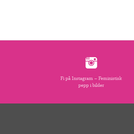
Fi på Instagram – Feministisk
pepp i bilder