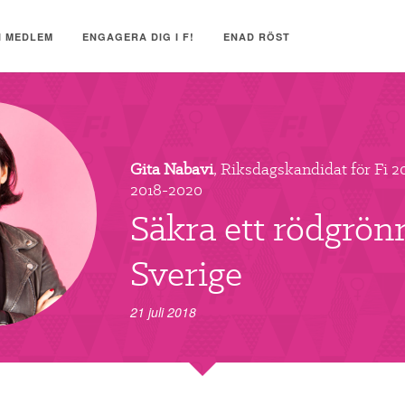
I MEDLEM
ENGAGERA DIG I F!
ENAD RÖST
Gita Nabavi
, Riksdagskandidat för Fi 2
2018-2020
Säkra ett rödgrön
Sverige
21 juli 2018