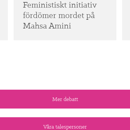
Feministiskt initiativ
fördömer mordet på
Mahsa Amini
Mer debatt
Våra talespersoner