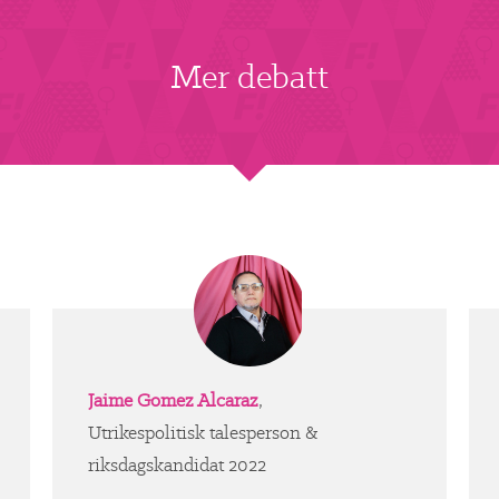
Mer debatt
Jaime Gomez Alcaraz
,
Utrikespolitisk talesperson &
riksdagskandidat 2022