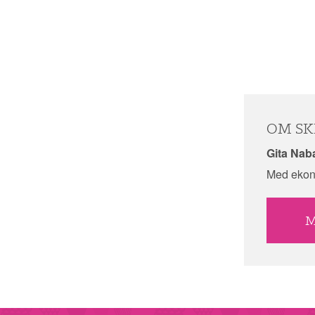
OM SK
Gita Nab
Med ekono
M