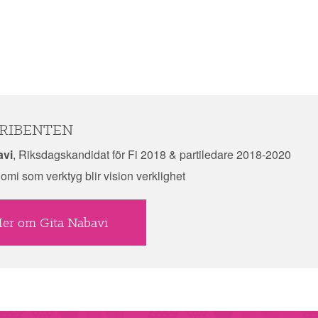
RIBENTEN
avi
, Riksdagskandidat för Fi 2018 & partiledare 2018-2020
mi som verktyg blir vision verklighet
er om Gita Nabavi