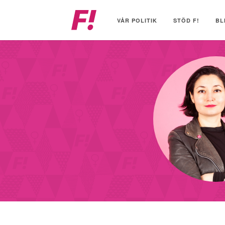
Feministiskt
initiativ
VÅR POLITIK
STÖD F!
BL