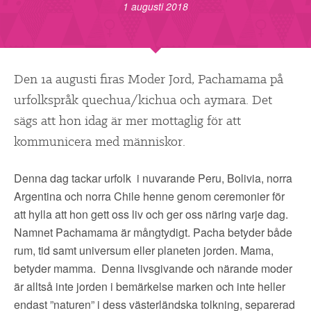
▼
OM FI
1 augusti 2018
▼
FÖR MEDLEMMAR
Den 1a augusti firas Moder Jord, Pachamama på
NYHETER
urfolkspråk quechua/kichua och aymara. Det
sägs att hon idag är mer mottaglig för att
SÖK
kommunicera med människor.
Denna dag tackar urfolk i nuvarande Peru, Bolivia, norra
Argentina och norra Chile henne genom ceremonier för
att hylla att hon gett oss liv och ger oss näring varje dag.
Namnet Pachamama är mångtydigt. Pacha betyder både
rum, tid samt universum eller planeten jorden. Mama,
betyder mamma. Denna livsgivande och närande moder
är alltså inte jorden i bemärkelse marken och inte heller
endast ”naturen” i dess västerländska tolkning, separerad