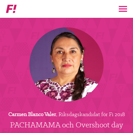
Feministiskt
initiativ
▼
VÅR POLITIK
STÖD F!
BLI MEDLEM
▼
ENGAGERA DIG I F!
ENAD RÖST
Carmen Blanco Valer
, Riksdagskandidat för Fi 2018
PARTILEDARE
PACHAMAMA och Overshoot day