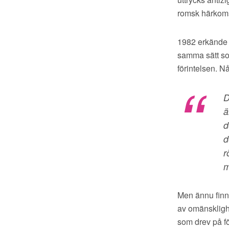
romsk härkomst
1982 erkände 
samma sätt som
förintelsen. 
D
ä
d
d
r
m
Men ännu finns
av omänsklighe
som drev på fö