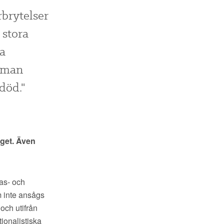
rbrytelser
 stora
a
t man
död."
iget. Även
ras- och
m inte ansågs
och utifrån
ionalistiska