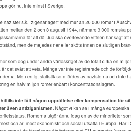
opa gör nu, inte minst i Sverige.
de nazister s.k. ”zigenarläger” med mer än 20 000 romer i Ausch
natten mellan den 2 och 3 augusti 1944, närmare 3 000 romska p
 gaskamrarna för att dö. Judiska överlevande vittnen har sagt att
otstånd, men de mejades ner eller sköts innan de slutligen brän
er som dog under andra världskriget av de totalt cirka en milj
är det svårt att veta. Många var inte registrerade och de förföljd
derna. Men enligt statistik som fördes av nazisterna och inte h
ing en halv miljon romer enbart i koncentrationslägren.
ittills inte fått någon upprättelse eller kompensation för sit
tter även antiziganismen.
Något vi kan se i många europeiska 
ritetsstatus. Romerna utgör ännu idag en av de minoriteter som 
mest och är mest ekonomiskt och social utsatta i Europa. Här i
ziganismen i de föreslagna åtgärderna mot EU-migranter (varav 