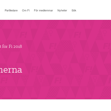
Partiledare
Om Fi
För medlemmar
Nyheter
Sök
 för Fi 2018
merna