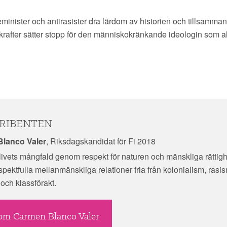
feminister och antirasister dra lärdom av historien och tillsamm
rafter sätter stopp för den människokränkande ideologin som al
RIBENTEN
lanco Valer
, Riksdagskandidat för Fi 2018
livets mångfald genom respekt för naturen och mänskliga rättigh
pektfulla mellanmänskliga relationer fria från kolonialism, rasi
 och klassförakt.
om Carmen Blanco Valer