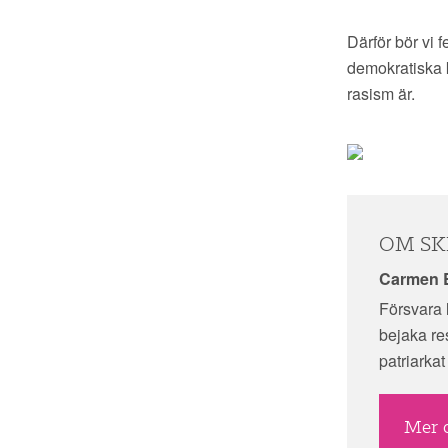
Därför bör vi 
demokratiska k
rasism är.
OM SK
Carmen B
Försvara 
bejaka res
patriarkat
Mer 