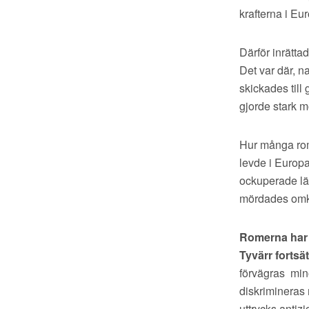
krafterna i Eur
Därför inrätta
Det var där, 
skickades till
gjorde stark m
Hur många rom
levde i Europa 
ockuperade län
mördades omkr
Romerna har h
Tyvärr fortsä
förvägras mino
diskrimineras 
uttrycks anti