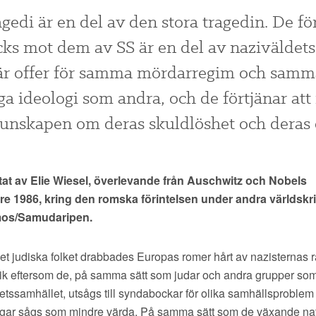
agedi är en del av den stora tragedin. De fö
ks mot dem av SS är en del av naziväldets
 är offer för samma mördarregim och samm
a ideologi som andra, och de förtjänar at
unskapen om deras skuldlöshet och deras 
citat av Elie Wiesel, överlevande från Auschwitz och Nobels
re 1986, kring den romska förintelsen under andra världskr
mos/Samudaripen.
et judiska folket drabbades Europas romer hårt av nazisternas 
itik eftersom de, på samma sätt som judar och andra grupper so
itetssamhället, utsågs till syndabockar för olika samhällsproblem 
ingar sågs som mindre värda. På samma sätt som de växande nat