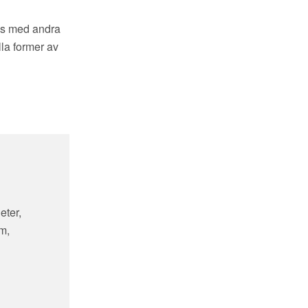
ans med andra
la former av
eter,
sm,