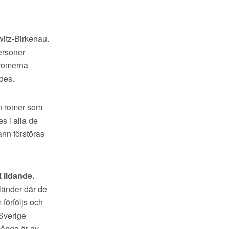
witz-Birkenau.
ersoner
 romerna
des.
on romer som
es i alla de
ann förstöras
t lidande.
länder där de
förföljs och
 Sverige
många är av