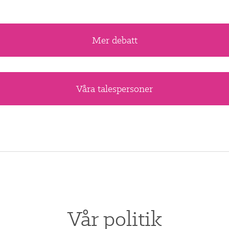
Mer debatt
Våra talespersoner
Vår politik