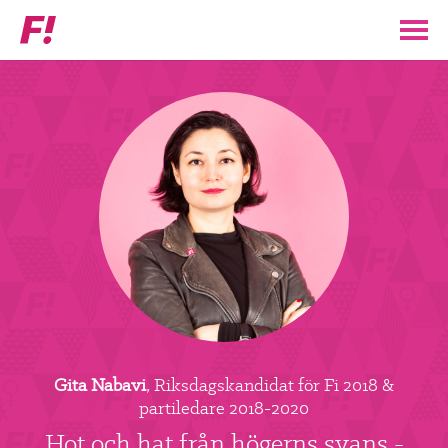
Feministiskt
initiativ
▼
VÅR POLITIK
STÖD F!
BLI MEDLEM
▼
ENGAGERA DIG I F!
ENAD RÖST
Gita Nabavi
, Riksdagskandidat för Fi 2018 &
PARTILEDARE
partiledare 2018-2020
Hot och hat från högerns svans -