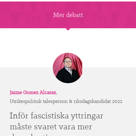
Mer debatt
Jaime Gomez Alcaraz
,
Utrikespolitisk talesperson & riksdagskandidat 2022
Inför fascistiska yttringar
måste svaret vara mer