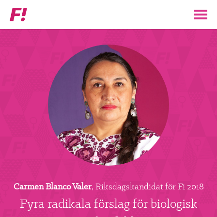
Feministiskt
initiativ
▼
VÅR POLITIK
STÖD F!
BLI MEDLEM
▼
ENGAGERA DIG I F!
ENAD RÖST
Carmen Blanco Valer
, Riksdagskandidat för Fi 2018
PARTILEDARE
Fyra radikala förslag för biologisk