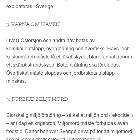
exploateras i Sverige.
3. VÄRNA OM HAVEN
Livet i Östersjön och andra hav hotas av
kemikalieutsläpp, övergödning och överfiske. Havs- och
kustområden måste få ett ökat skydd, bland annat genom
ett skärpt strandskydd. Bottentrålning ska förbjudas.
Överfisket måste stoppas och jordbrukets utsläpp
minskas.
4. FÖRBJUD MILJÖMORD
Storskalig miljöförstöring – så kallat miljömord (”ekocide”)
– är i dag ett krigsbrott. Miljömord måste förbjudas även i
fredstid. Därför behöver Sverige driva på för att miljömord
ska bli en ny brottskategori i Internationella