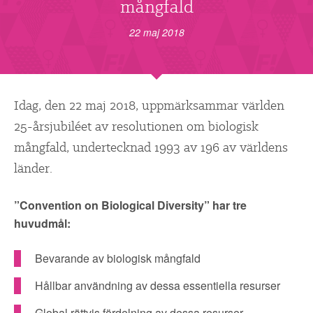
▼
mångfald
OM FI
22 maj 2018
▼
FÖR MEDLEMMAR
NYHETER
Idag, den 22 maj 2018, uppmärksammar världen
25-årsjubiléet av resolutionen om biologisk
SÖK
mångfald, undertecknad 1993 av 196 av världens
länder.
”Convention on Biological Diversity” har tre
huvudmål:
Bevarande av biologisk mångfald
Hållbar användning av dessa essentiella resurser
Global rättvis fördelning av dessa resurser.