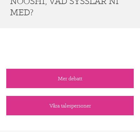
NOOSHI, VAD SYSSLAR NI
MED?
Mer debatt
Våra talespersoner