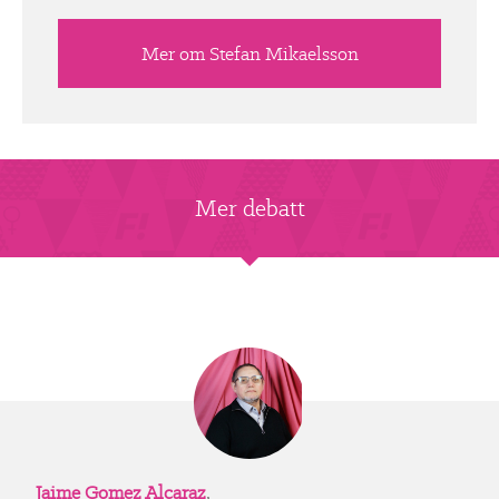
Mer om Stefan Mikaelsson
Mer debatt
Jaime Gomez Alcaraz
,