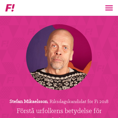
Feministiskt
initiativ
▼
VÅR POLITIK
STÖD F!
BLI MEDLEM
▼
ENGAGERA DIG I F!
ENAD RÖST
Stefan Mikaelsson
, Riksdagskandidat för Fi 2018
PARTILEDARE
Förstå urfolkens betydelse för