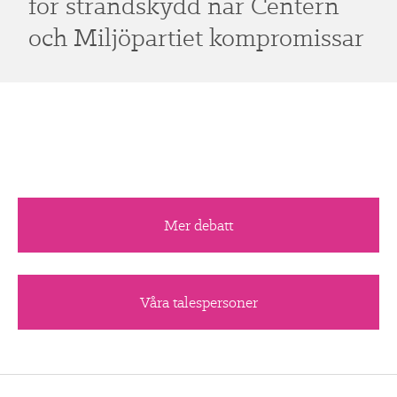
för strandskydd när Centern
och Miljöpartiet kompromissar
Mer debatt
Våra talespersoner