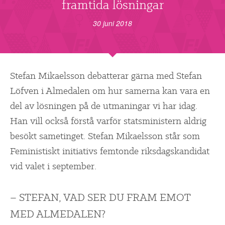
▼
framtida lösningar
OM FI
30 juni 2018
▼
FÖR MEDLEMMAR
NYHETER
Stefan Mikaelsson debatterar gärna med Stefan
Löfven i Almedalen om hur samerna kan vara en
SÖK
del av lösningen på de utmaningar vi har idag.
Han vill också förstå varför statsministern aldrig
besökt sametinget. Stefan Mikaelsson står som
Feministiskt initiativs femtonde riksdagskandidat
vid valet i september.
– STEFAN, VAD SER DU FRAM EMOT
MED ALMEDALEN?