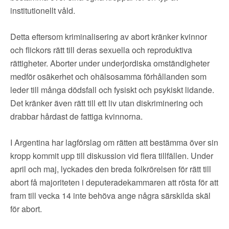
institutionellt våld.
Detta eftersom kriminalisering av abort kränker kvinnor
och flickors rätt till deras sexuella och reproduktiva
rättigheter. Aborter under underjordiska omständigheter
medför osäkerhet och ohälsosamma förhållanden som
leder till många dödsfall och fysiskt och psykiskt lidande.
Det kränker även rätt till ett liv utan diskriminering och
drabbar hårdast de fattiga kvinnorna.
I Argentina har lagförslag om rätten att bestämma över sin
kropp kommit upp till diskussion vid flera tillfällen. Under
april och maj, lyckades den breda folkrörelsen för rätt till
abort få majoriteten i deputeradekammaren att rösta för att
fram till vecka 14 inte behöva ange några särskilda skäl
för abort.