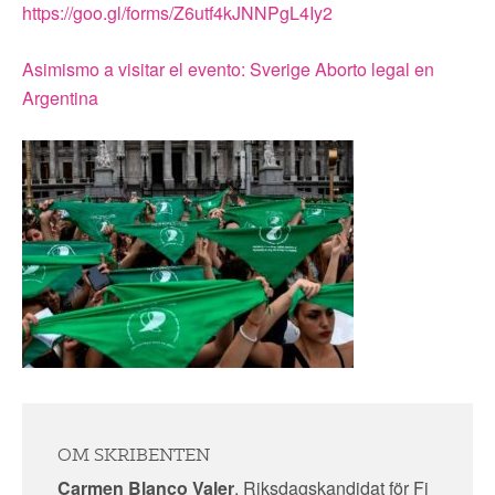
https://goo.gl/forms/Z6utf4kJNNPgL4Iy2
Asimismo a visitar el evento: Sverige Aborto legal en
Argentina
OM SKRIBENTEN
Carmen Blanco Valer
, Riksdagskandidat för Fi