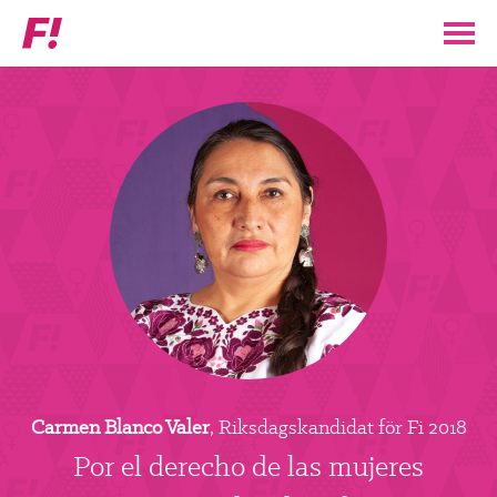
Feministiskt
initiativ
▼
VÅR POLITIK
STÖD F!
BLI MEDLEM
▼
ENGAGERA DIG I F!
ENAD RÖST
Carmen Blanco Valer
, Riksdagskandidat för Fi 2018
PARTILEDARE
Por el derecho de las mujeres