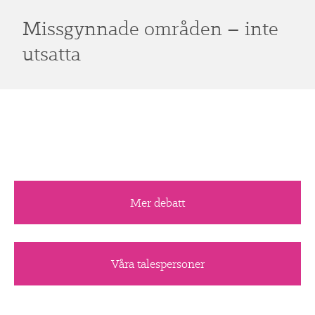
Missgynnade områden – inte
utsatta
Mer debatt
Våra talespersoner