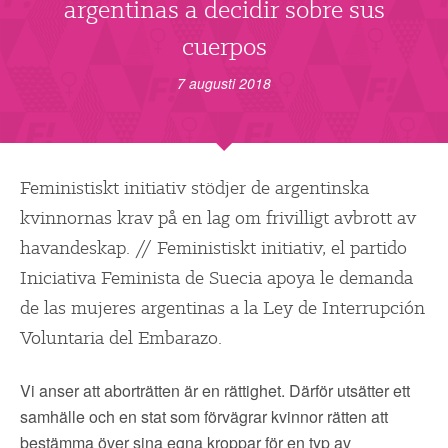
▼
argentinas a decidir sobre sus
OM FI
cuerpos
▼
FÖR MEDLEMMAR
7 augusti 2018
NYHETER
SÖK
Feministiskt initiativ stödjer de argentinska
kvinnornas krav på en lag om frivilligt avbrott av
havandeskap. // Feministiskt initiativ, el partido
Iniciativa Feminista de Suecia apoya le demanda
de las mujeres argentinas a la Ley de Interrupción
Voluntaria del Embarazo.
Vi anser att aborträtten är en rättighet. Därför utsätter ett
samhälle och en stat som förvägrar kvinnor rätten att
bestämma över sina egna kroppar för en typ av