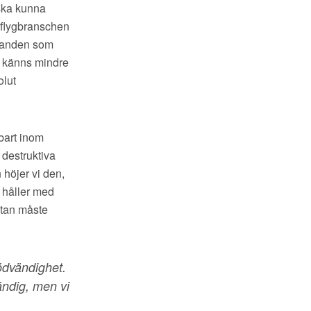
 ska kunna
t flygbranschen
talanden som
n känns mindre
olut
lbart inom
 destruktiva
 höjer vi den,
i håller med
utan måste
nödvändighet.
ändig, men vi