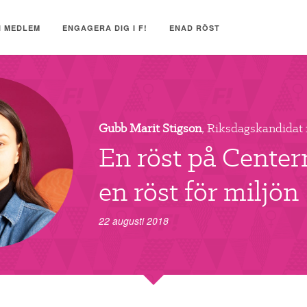
I MEDLEM
ENGAGERA DIG I F!
ENAD RÖST
Gubb Marit Stigson
, Riksdagskandidat 
En röst på Centern
en röst för miljön
22 augusti 2018