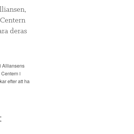
lliansen,
t Centern
ara deras
i Alliansens
n Centern i
ar efter att ha
t