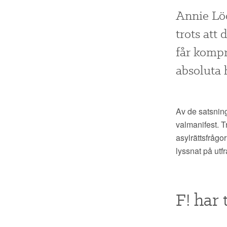
Annie Löö
trots att
får kompr
absoluta h
Av de satsning
valmanifest. T
asylrättsfrågor
lyssnat på utf
F! har 