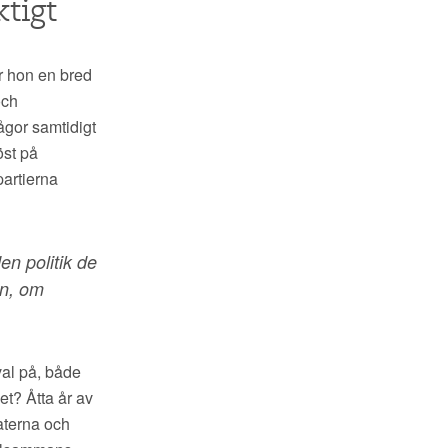
ktigt
ser hon en bred
och
rågor samtidigt
öst på
partierna
en politik de
en, om
 val på, både
et? Åtta år av
raterna och