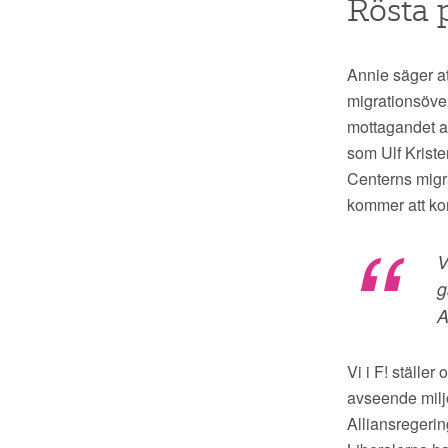
Rösta p
Annie säger att
migrationsöver
mottagandet av
som Ulf Kriste
Centerns migra
kommer att ko
V
g
A
Vi i F! ställer
avseende miljö
Alliansregerin