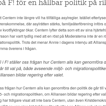
å F! för en hållbar politik på ri
 Centern inte längre vill ha tillfälliga asylregler. Istället efterly
enskommelse, där asylrätten stärks, familjeåterförening införs 
 kvotflyktingar ökar. Centern lyfter detta som ett av sina hjärtef
rsson har varit tydlig med att en röst på Moderaterna inte är en r
tionspolitik. Trots det menar Annie i dagens intervju att Allians
mma överens i frågan.
i i F! ställer oss frågan hur Centern alls kan genomföra d
år till val på, både avseende miljö- och migrationspolitik
lliansen bildar regering efter valet.
 oss frågan hur Centern alls kan genomföra den politik de går till
- och migrationspolitiken, om Alliansen bildar regering efter val
g har tidigare visat att inte bara Centern, utan även Kristdemok