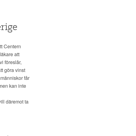
erige
tt Centern
läkare att
 föreslår,
tt göra vinst
a människor får
men kan inte
ill däremot ta