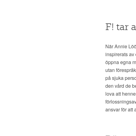
F! tar 
När Annie Lööf
inspirerats av
öppna egna mot
utan förespråka
på sjuka person
den vård de b
lova att henn
förlossningsa
ansvar för att 