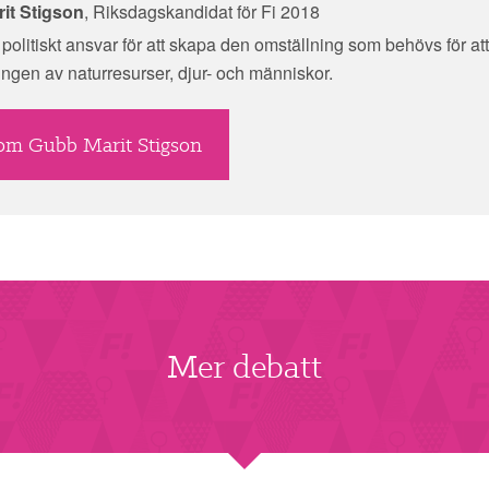
it Stigson
, Riksdagskandidat för Fi 2018
a politiskt ansvar för att skapa den omställning som behövs för at
ingen av naturresurser, djur- och människor.
om Gubb Marit Stigson
Mer debatt