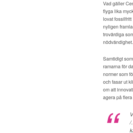
Vad gäller Cen
flyga lika myc
lovat fossilfr
nyligen framla
trovärdiga som 
nödvändighet.
Samtidigt som 
ramarna för da
normer som för
och fasar ut k
om att innovat
agera på flera
V
/
k