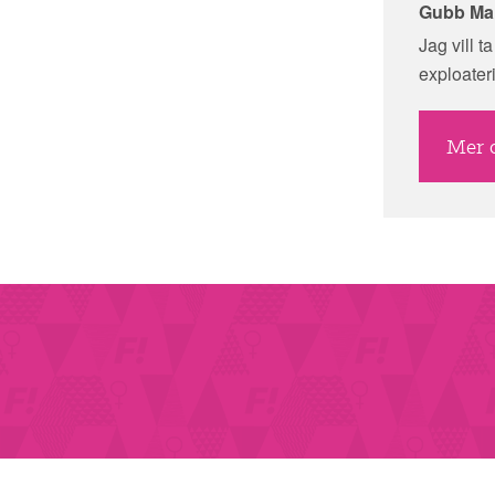
Gubb Mar
Jag vill t
exploater
Mer 