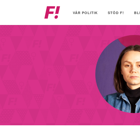
Feministiskt
initiativ
VÅR POLITIK
STÖD F!
BL