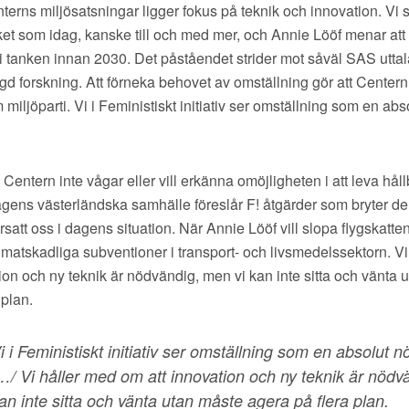
terns miljösatsningar ligger fokus på teknik och innovation. Vi
ket som idag, kanske till och med mer, och Annie Lööf menar at
itt i tanken innan 2030. Det påståendet strider mot såväl SAS ut
gd forskning. Att förneka behovet av omställning gör att Center
miljöparti. Vi i Feministiskt initiativ ser omställning som en abs
Centern inte vågar eller vill erkänna omöjligheten i att leva hål
gens västerländska samhälle föreslår F! åtgärder som bryter de
satt oss i dagens situation. När Annie Lööf vill slopa flygskatten
limatskadliga subventioner i transport- och livsmedelssektorn. V
ion och ny teknik är nödvändig, men vi kan inte sitta och vänta 
 plan.
i i Feministiskt initiativ ser omställning som en absolut 
…/ Vi håller med om att innovation och ny teknik är nödv
an inte sitta och vänta utan måste agera på flera plan.