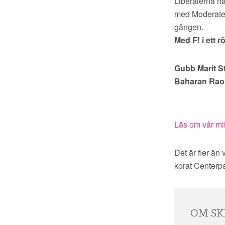
Liberalerna har
med Moderatern
gången.
Med F! i ett 
Gubb Marit S
Baharan Raou
Läs om vår mil
Det är fler än
korat Centerp
OM SK