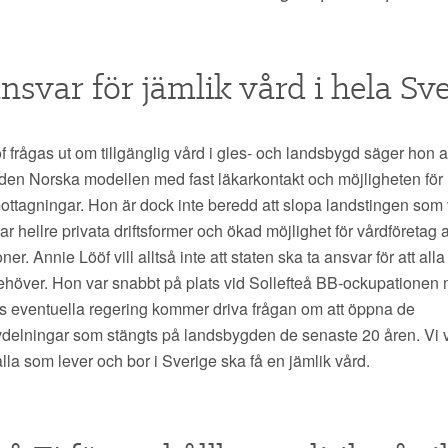
ansvar för jämlik vård i hela Sv
 frågas ut om tillgänglig vård i gles- och landsbygd säger hon a
 den Norska modellen med fast läkarkontakt och möjligheten för 
tagningar. Hon är dock inte beredd att slopa landstingen som vi
r hellre privata driftsformer och ökad möjlighet för vårdföretag a
er. Annie Lööf vill alltså inte att staten ska ta ansvar för att all
ehöver. Hon var snabbt på plats vid Sollefteå BB-ockupationen 
es eventuella regering kommer driva frågan om att öppna de
vdelningar som stängts på landsbygden de senaste 20 åren. Vi v
alla som lever och bor i Sverige ska få en jämlik vård.