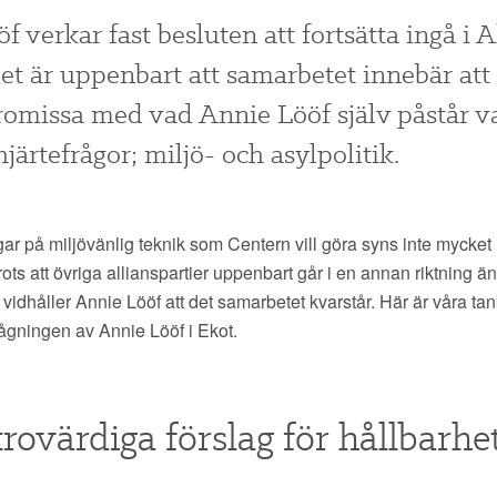
f verkar fast besluten att fortsätta ingå i A
 det är uppenbart att samarbetet innebär at
omissa med vad Annie Lööf själv påstår v
järtefrågor; miljö- och asylpolitik.
ar på miljövänlig teknik som Centern vill göra syns inte mycket 
rots att övriga allianspartier uppenbart går i en annan riktning ä
 vidhåller Annie Lööf att det samarbetet kvarstår. Här är våra tank
rågningen av Annie Lööf i Ekot.
trovärdiga förslag för hållbarhe