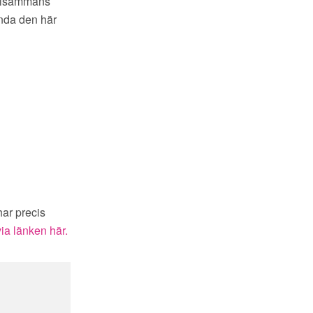
tillsammans
unda den här
har precis
ia länken här.