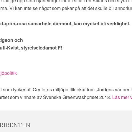
 fått ge upp sina hjärtefrågor för att sitta i en Allians och styra 
a. Vi kan inte se något som pekar på att det skulle bli annorl
röd-grön-rosa samarbete däremot, kan mycket bli verklighet.
tigson och
fi-Kvist, styrelseledamot F!
jöpolitik
 vi som tycker att Centerns miljöpolitik ekar tom. Jordens vänner 
artiet som vinnare av Svenska Greenwashpriset 2018.
Läs mer v
RIBENTEN