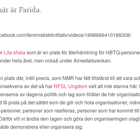
här är Farida.
acebook.com/feministisktinitiativ/videos/1698666410188308/
ör
Lila shala
som är en plats för återhämtning för HBTQ-personer, 
t under hela året, men också under Almedalsveckan.
 plats där, intill precis, som NMR har fått tillstånd till att vara 
onsekvens av det så har
RFSL Ungdom
valt att inte stanna här.
nserna av dagens politik och lag som tillåter de här organisati
tt få prata på det sättet som de gör och hota organisationer, mä
personer, personer som rasifieras, personer som har kommit till
Därför vill vi ändra den lagen och göra den organiseringen olaglig
tt både demonstrera eller organisera sig.