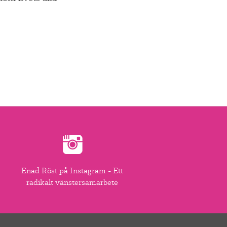
Enad Röst på Instagram - Ett
radikalt vänstersamarbete