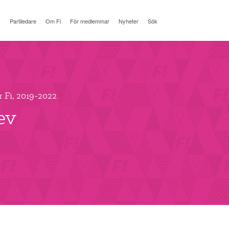
Partiledare
Om Fi
För medlemmar
Nyheter
Sök
r Fi, 2019-2022.
ev