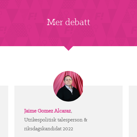
Mer debatt
Jaime Gomez Alcaraz
,
Utrikespolitisk talesperson &
riksdagskandidat 2022