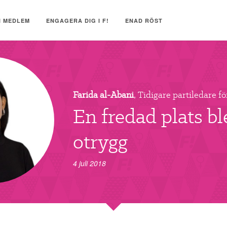
I MEDLEM
ENGAGERA DIG I F!
ENAD RÖST
Farida al-Abani
, Tidigare partiledare fö
En fredad plats bl
otrygg
4 juli 2018