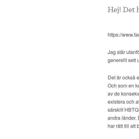
Hej! Det 
https://www.f
Jag står utanf
generellt set
Det är också en
Och som en k
av de konsekve
existera och a
särskilt HBTQ-
andra länder. 
har rätt till a