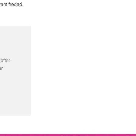
rit fredad,
efter
er