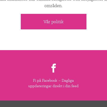
områden.
Vår politik
Fi på Facebook – Dagliga
uppdateringar direkt i din feed