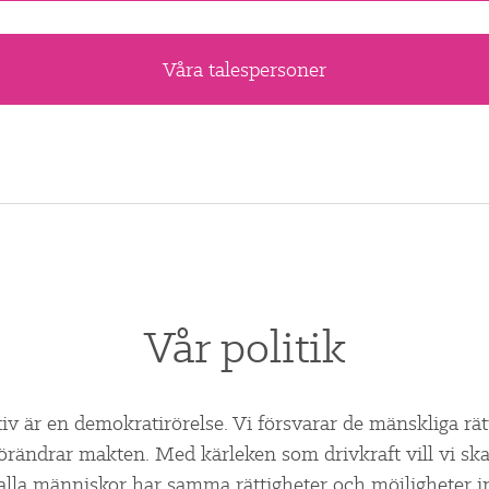
Våra talespersoner
Vår politik
tiv är en demokratirörelse. Vi försvarar de mänskliga rä
förändrar makten. Med kärleken som drivkraft vill vi skap
alla människor har samma rättigheter och möjligheter in