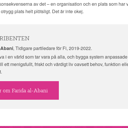
 konsekvenserna av det – en organisation och en plats som har va
otrygg plats helt plötsligt. Det är inte okej.
RIBENTEN
-Abani
, Tidigare partiledare för Fi, 2019-2022.
leva i en värld som tar vara på alla, och bygga system anpassade 
till ett menigsfullt, friskt och värdigt liv oavsett behov, funktion ell
t.
 om Farida al-Abani