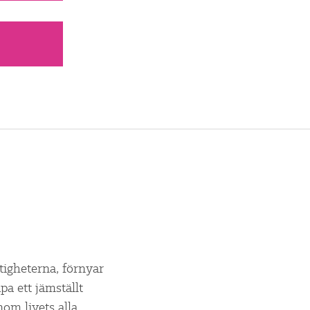
ttigheterna, förnyar
a ett jämställt
om livets alla