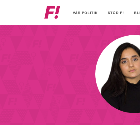
Feministiskt
initiativ
VÅR POLITIK
STÖD F!
BL