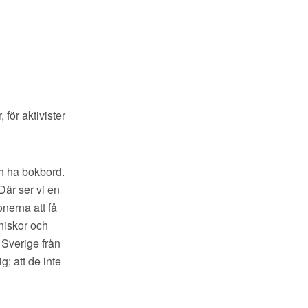
för aktivister
och ha bokbord.
 Där ser vi en
oner
na att få
nniskor och
 Sverige från
; att de inte